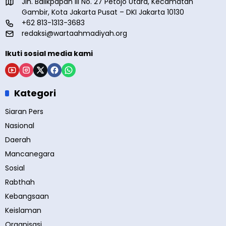
Jln. Balikpapan III No. 27 Petojo Utara, Kecamatan
Gambir, Kota Jakarta Pusat – DKI Jakarta 10130
+62 813-1313-3683
redaksi@wartaahmadiyah.org
Ikuti sosial media kami
Kategori
Siaran Pers
Nasional
Daerah
Mancanegara
Sosial
Rabthah
Kebangsaan
Keislaman
Organisasi