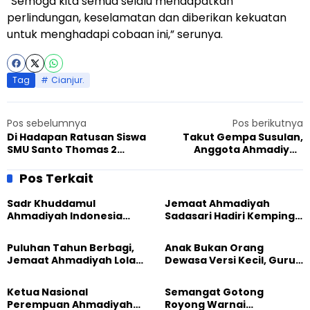
“Semoga kita semua selalu mendapatkan
perlindungan, keselamatan dan diberikan kekuatan
untuk menghadapi cobaan ini,” serunya.
Tag
Cianjur.
Pos sebelumnya
Pos berikutnya
Di Hadapan Ratusan Siswa
Takut Gempa Susulan,
SMU Santo Thomas 2
Anggota Ahmadiyah
Medan, Mubalig Ahmadiyah
Cianjur Pilih Tidur di Luar
Sampaikan Pesan Islam
Pos Terkait
Damai
Sadr Khuddamul
Jemaat Ahmadiyah
Ahmadiyah Indonesia
Sadasari Hadiri Kemping
Dorong Kolaborasi
Pemuda Lintas Agama di
Pendidikan bersama
Majalengka
Puluhan Tahun Berbagi,
Anak Bukan Orang
UNUSIA
Jemaat Ahmadiyah Lolak
Dewasa Versi Kecil, Guru
Kembali Salurkan
Besar UT Kenalkan Model
Sembako kepada Warga
Pendidikan BERLIAN
Ketua Nasional
Semangat Gotong
Perempuan Ahmadiyah
Royong Warnai