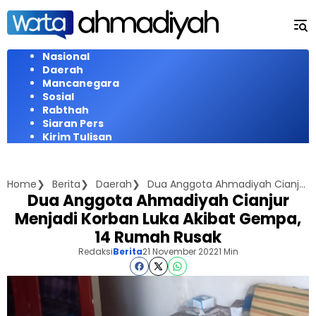
Langsung
ke
konten
Nasional
Daerah
Mancanegara
Sosial
Rabthah
Siaran Pers
Kirim Tulisan
Home
Berita
Daerah
Dua Anggota Ahmadiyah Cianjur Menjadi Korban Luka Akibat Gempa, 14 Rumah Rusak
Dua Anggota Ahmadiyah Cianjur
Menjadi Korban Luka Akibat Gempa,
14 Rumah Rusak
Redaksi
Berita
21 November 2022
1 Min