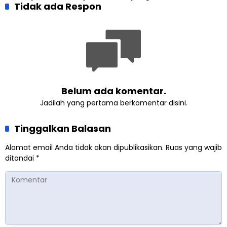
Indonesia Raih Gelar Guru
Tidak ada Respon
Pembangunan Kembali
Besar Universitas
Masjid di Jemaat
Terbuka
Ahmadiyah Sukapura
Belum ada komentar.
Jadilah yang pertama berkomentar disini.
Tinggalkan Balasan
Alamat email Anda tidak akan dipublikasikan.
Ruas yang wajib
ditandai
*