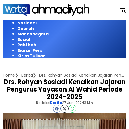
Langsung
ke
konten
Nasional
Daerah
Mancanegara
Sosial
Rabthah
Siaran Pers
Kirim Tulisan
Home
Berita
Drs. Rohyan Sosiadi Kenalkan Jajaran Pengurus Yayasan Al Wahid Periode 2024-2025
Drs. Rohyan Sosiadi Kenalkan Jajaran
Pengurus Yayasan Al Wahid Periode
2024-2025
Redaksi
Berita
27 Juni 2024
3 Min