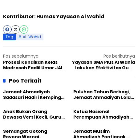
Kontributor: Humas Yayasan Al Wahid
Tag
Al-Wahid
Pos sebelumnya
Pos berikutnya
Prosesi Kenaikan Kelas
Yayasan SMA Plus Al Wahid
Madrasah Fadlil Umar JAI
Lakukan Efektivitas Guna
Parakansalak Berjalan
Percepatan Sistem
Lancar Meski Terkendala
Pendidikan
Pos Terkait
Hujan
Jemaat Ahmadiyah
Puluhan Tahun Berbagi,
Sadasari Hadiri Kemping
Jemaat Ahmadiyah Lolak
Pemuda Lintas Agama di
Kembali Salurkan
Majalengka
Sembako kepada Warga
Anak Bukan Orang
Ketua Nasional
Dewasa Versi Kecil, Guru
Perempuan Ahmadiyah
Besar UT Kenalkan Model
Indonesia Raih Gelar Guru
Pendidikan BERLIAN
Besar Universitas
Semangat Gotong
Jemaat Muslim
Terbuka
Royong Warnai
Ahmadiyah Pontianak