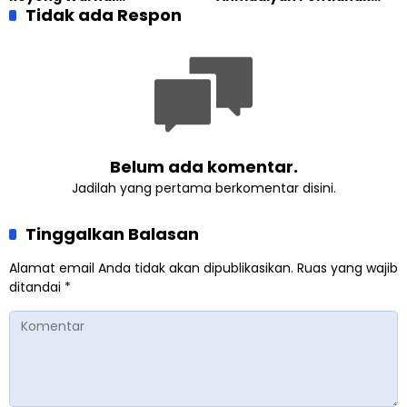
Pembangunan Kembali
Tidak ada Respon
dan Gereja Katedral
Masjid di Jemaat
Perkuat Kolaborasi Sosial
Ahmadiyah Sukapura
Belum ada komentar.
Jadilah yang pertama berkomentar disini.
Tinggalkan Balasan
Alamat email Anda tidak akan dipublikasikan.
Ruas yang wajib
ditandai
*