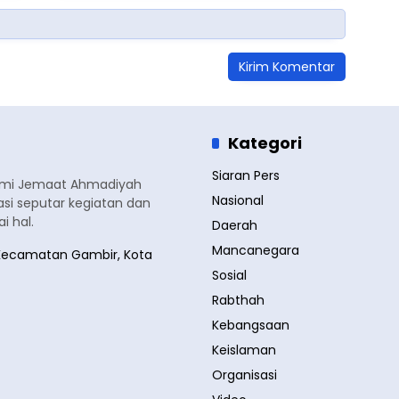
Kategori
Siaran Pers
smi Jemaat Ahmadiyah
Nasional
si seputar kegiatan dan
 hal.
Daerah
Mancanegara
a, Kecamatan Gambir, Kota
Sosial
Rabthah
Kebangsaan
Keislaman
Organisasi