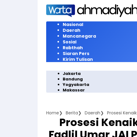
Langsung
ke
konten
Nasional
Daerah
Mancanegara
Sosial
Rabthah
Siaran Pers
Kirim Tulisan
Jakarta
Bandung
Yogyakarta
Makassar
Home
Berita
Daerah
Prosesi Kenai
Fadlil Umar JAI