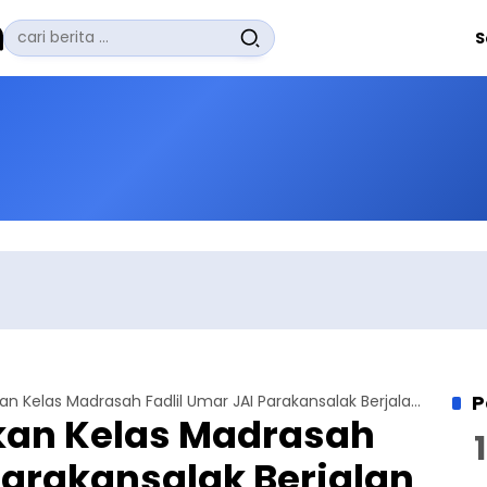
Pencarian
S
untuk:
#
Zuhairi Misrawi
#
Zoom
#
Zero Waste
#
Zaki Firdaus
#
Zafrullah Ahmad Pontoh
No Recent Searches Yet.
P
Prosesi Kenaikan Kelas Madrasah Fadlil Umar JAI Parakansalak Berjalan Lancar Meski Terkendala Hujan
kan Kelas Madrasah
 Parakansalak Berjalan