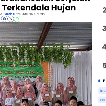
 Terkendala Hujan
 A
Berita
24 Juni 2024
1 Min
P
isl
Pe