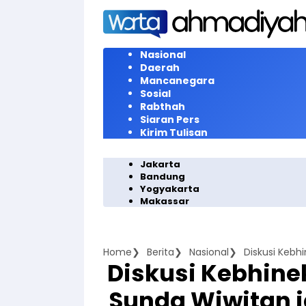
Langsung
ke
konten
Nasional
Daerah
Mancanegara
Sosial
Rabthah
Siaran Pers
Kirim Tulisan
Jakarta
Bandung
Yogyakarta
Makassar
Home
Berita
Nasional
Diskusi Kebhin
Sunda Wiwitan j