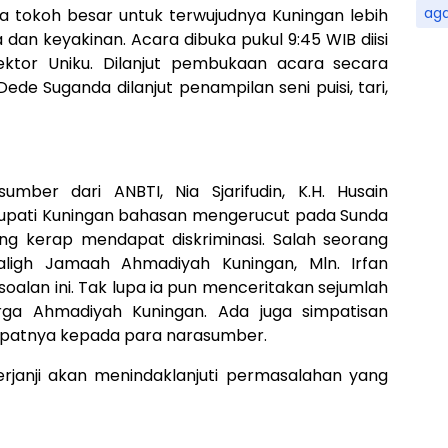
ag
 tokoh besar untuk terwujudnya Kuningan lebih
an keyakinan. Acara dibuka pukul 9:45 WIB diisi
ktor Uniku. Dilanjut pembukaan acara secara
Dede Suganda dilanjut penampilan seni puisi, tari,
mber dari ANBTI, Nia Sjarifudin, K.H. Husain
upati Kuningan bahasan mengerucut pada Sunda
g kerap mendapat diskriminasi. Salah seorang
igh Jamaah Ahmadiyah Kuningan, Mln. Irfan
soalan ini. Tak lupa ia pun menceritakan sejumlah
arga Ahmadiyah Kuningan. Ada juga simpatisan
epatnya kepada para narasumber.
rjanji akan menindaklanjuti permasalahan yang