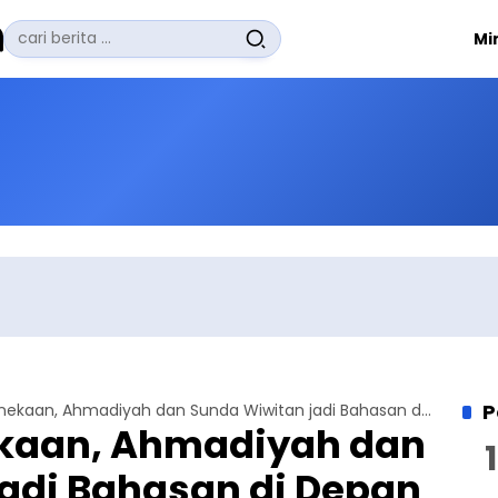
Pencarian
Mi
untuk:
#
Zuhairi Misrawi
#
Zoom
#
Zero Waste
#
Zaki Firdaus
#
Zafrullah Ahmad Pontoh
No Recent Searches Yet.
P
Diskusi Kebhinekaan, Ahmadiyah dan Sunda Wiwitan jadi Bahasan di Depan Wakil Bupati
ekaan, Ahmadiyah dan
adi Bahasan di Depan