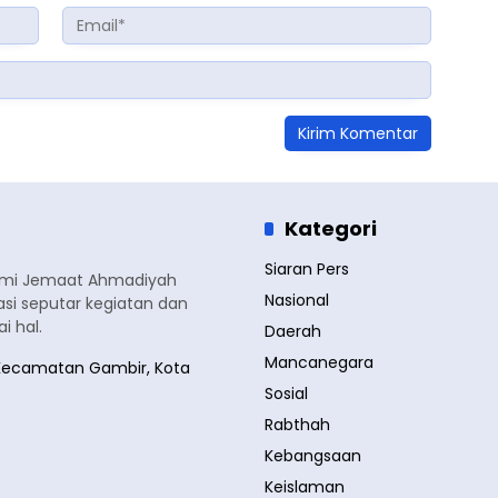
Kategori
Siaran Pers
smi Jemaat Ahmadiyah
Nasional
si seputar kegiatan dan
 hal.
Daerah
Mancanegara
a, Kecamatan Gambir, Kota
Sosial
Rabthah
Kebangsaan
Keislaman