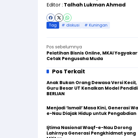
Editor :
Talhah Lukman Ahmad
Tag
diskusi
Kuningan
Pos sebelumnya
Pelatihan Bisnis Online, MKAI Yogyakar
Cetak Pengusaha Muda
Pos Terkait
Anak Bukan Orang Dewasa Versi Kecil,
Guru Besar UT Kenalkan Model Pendid
BERLIAN
Menjadi ‘Ismail’ Masa Kini, Generasi W
e-Nau Diajak Hidup untuk Pengabdian
Ijtima Nasional Waqf-e-Nau Dorong
Lahirnya Generasi Pengkhidmat yang