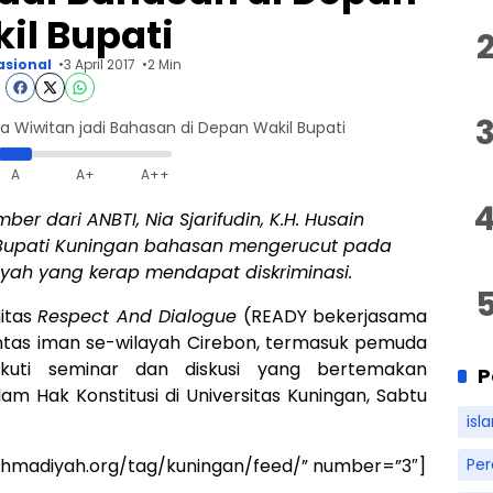
il Bupati
asional
3 April 2017
2 Min
 Wiwitan jadi Bahasan di Depan Wakil Bupati
A
A+
A++
r dari ANBTI, Nia Sjarifudin, K.H. Husain
Bupati Kuningan bahasan mengerucut pada
ah yang kerap mendapat diskriminasi.
itas
Respect And Dialogue
(READY bekerjasama
tas iman se-wilayah Cirebon, termasuk pemuda
ikuti seminar dan diskusi yang bertemakan
P
m Hak Konstitusi di Universitas Kuningan, Sabtu
isl
-ahmadiyah.org/tag/kuningan/feed/” number=”3″]
Pe