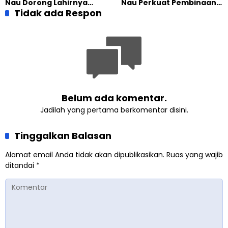
Nau Dorong Lahirnya
Nau Perkuat Pembinaan
Generasi Pengkhidmat
Tidak ada Respon
Calon Pemimpin Jemaat
yang Militan
Masa Depan
Belum ada komentar.
Jadilah yang pertama berkomentar disini.
Tinggalkan Balasan
Alamat email Anda tidak akan dipublikasikan.
Ruas yang wajib
ditandai
*