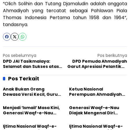
“Olich Solihin dan Tutang Djamaludin adalah anggota
Ahmadiyah yang tercatat sebagai Pahlawan Piala
Thomas Indonesia Pertama tahun 1958 dan 1964”,
tandasnya.
Pos sebelumnya
Pos berikutnya
DPD JAI Tasikmalaya:
DPD Pemuda Ahmadiyah
Selamat dan Sukses atas
Garut Apresiasi Pelantikan
Dilantiknya Budi-Yusuf
GP Ansor
Sebagai Wali Kota dan
Pos Terkait
Wakil Wali Kota
Tasikmalaya
Anak Bukan Orang
Ketua Nasional
Dewasa Versi Kecil, Guru
Perempuan Ahmadiyah
Besar UT Kenalkan Model
Indonesia Raih Gelar Guru
Pendidikan BERLIAN
Besar Universitas
Menjadi ‘Ismail’ Masa Kini,
Generasi Waqf-e-Nau
Terbuka
Generasi Waqf-e-Nau
Diajak Mengenal Diri
Diajak Hidup untuk
Sebelum Mengubah
Pengabdian
Dunia
Ijtima Nasional Waqf-e-
Ijtima Nasional Waqf-e-