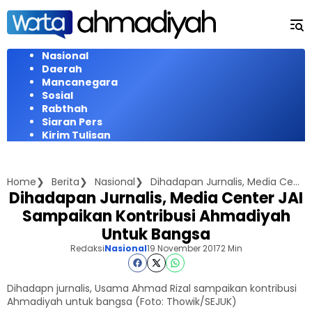
Langsung
ke
konten
Nasional
Daerah
Mancanegara
Sosial
Rabthah
Siaran Pers
Kirim Tulisan
Home
Berita
Nasional
Dihadapan Jurnalis, Media Center JAI Sampaikan Kontribusi Ahmadiyah Untuk Bangsa
Dihadapan Jurnalis, Media Center JAI
Sampaikan Kontribusi Ahmadiyah
Untuk Bangsa
Redaksi
Nasional
19 November 2017
2 Min
Dihadapn jurnalis, Usama Ahmad Rizal sampaikan kontribusi
Ahmadiyah untuk bangsa (Foto: Thowik/SEJUK)