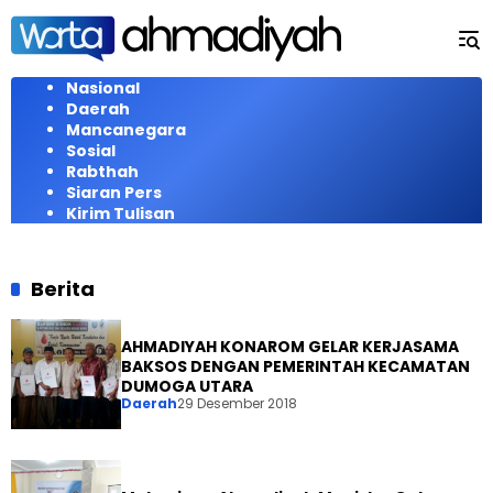
Langsung
ke
konten
Nasional
Daerah
Mancanegara
Sosial
Rabthah
Siaran Pers
Kirim Tulisan
Berita
AHMADIYAH KONAROM GELAR KERJASAMA
BAKSOS DENGAN PEMERINTAH KECAMATAN
DUMOGA UTARA
Daerah
29 Desember 2018