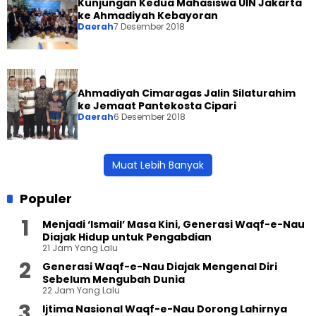
Kunjungan Kedua Mahasiswa UIN Jakarta
ke Ahmadiyah Kebayoran
Daerah
7 Desember 2018
Ahmadiyah Cimaragas Jalin Silaturahim
ke Jemaat Pantekosta Cipari
Daerah
6 Desember 2018
Muat Lebih Banyak
Populer
Menjadi ‘Ismail’ Masa Kini, Generasi Waqf-e-Nau
Diajak Hidup untuk Pengabdian
21 Jam Yang Lalu
Generasi Waqf-e-Nau Diajak Mengenal Diri
Sebelum Mengubah Dunia
22 Jam Yang Lalu
Ijtima Nasional Waqf-e-Nau Dorong Lahirnya