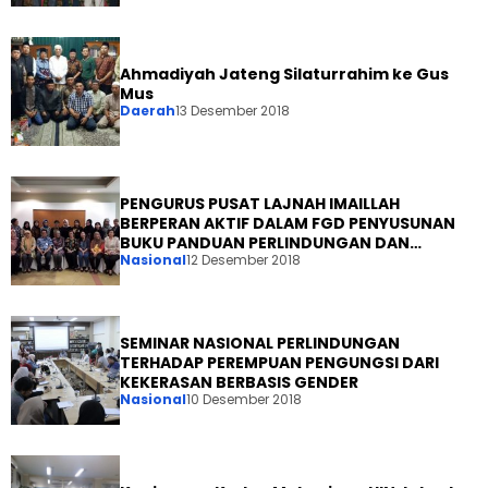
Ahmadiyah Jateng Silaturrahim ke Gus
Mus
Daerah
13 Desember 2018
PENGURUS PUSAT LAJNAH IMAILLAH
BERPERAN AKTIF DALAM FGD PENYUSUNAN
BUKU PANDUAN PERLINDUNGAN DAN
Nasional
12 Desember 2018
PEMENUHAN HAK ANAK
SEMINAR NASIONAL PERLINDUNGAN
TERHADAP PEREMPUAN PENGUNGSI DARI
KEKERASAN BERBASIS GENDER
Nasional
10 Desember 2018