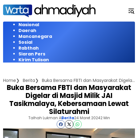
Langsung
ke
konten
Nasional
Daerah
Mancanegara
Sosial
Rabthah
Siaran Pers
Kirim Tulisan
Home
Berita
Buka Bersama FBTI dan Masyarakat Digelar di Masjid Milik JAI Tasikmalaya, Kebersamaan Lewat Silaturahmi
Buka Bersama FBTI dan Masyarakat
Digelar di Masjid Milik JAI
Tasikmalaya, Kebersamaan Lewat
Silaturahmi
Talhah Lukman A
Berita
24 Maret 2024
2 Min