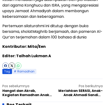
dari agama Konghucu dan ISRA, yang mengapresiasi
upaya Jemaat Ahmadiyah dalam membangun
kebersamaan dan keberagaman.
Pertemuan silaturahmi ini ditutup dengan buka
bersama, sholatMaghrib berjamaah, dan pameran Al-
Qur’an terjemahan dalam 100 bahasa di dunia
Kontributor: Mita/Een
Editor: Talhah Lukman A
Tag
Ramadhan
Pos sebelumnya
Pos berikutnya
Hangat dan Akrab,
Meriahkan SERASI, Anak-
Kegiatan Ramadhan Anak-
Anak Ahmadi Sanding
Anak Ahmadi Entikong Ikut
Garut Antusias Lomba
Dihadiri Anak-Anak Non
Hafalan Doa Program
Pos Terkait