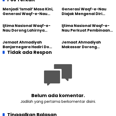
Muslim
Rohani
Menjadi ‘Ismail’ Masa Kini,
Generasi Waqf-e-Nau
Generasi Waqf-e-Nau
Diajak Mengenal Diri
Diajak Hidup untuk
Sebelum Mengubah
Pengabdian
Dunia
Ijtima Nasional Waqf-e-
Ijtima Nasional Waqf-e-
Nau Dorong Lahirnya
Nau Perkuat Pembinaan
Generasi Pengkhidmat
Calon Pemimpin Jemaat
yang Militan
Masa Depan
Jemaat Ahmadiyah
Jemaat Ahmadiyah
Banjarnegara Hadiri Doa
Makassar Dorong
Bersama Tasyakuran
Tidak ada Respon
Kesadaran Lingkungan
Nyadran Warga
Lewat Edukasi Ekoteologi
Belum ada komentar.
Jadilah yang pertama berkomentar disini.
Tinggalkan Balasan