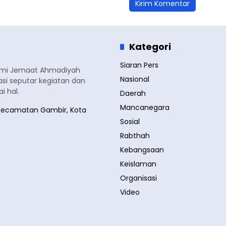
Kategori
Siaran Pers
smi Jemaat Ahmadiyah
Nasional
si seputar kegiatan dan
 hal.
Daerah
Mancanegara
a, Kecamatan Gambir, Kota
Sosial
Rabthah
Kebangsaan
Keislaman
Organisasi
Video