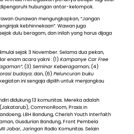
i dipengaruhi hubungan antar-kelompok.
 Wawan Gunawan mengungkapkan, “Jangan
menginjak kebhinnekaan”. Wawan juga
jak dulu beragam, dan inilah yang harus dijaga
imulai sejak 3 November. Selama dua pekan,
r enam acara yakni : (1)
Kampanye Car Free
eragaman”
, (3)
Seminar Keberagaman
, (4)
 orasi budaya
; dan, (6)
Peluncuran buku
egiatan ini sengaja dipilih untuk menjangkau
ndiri didukung 13 komunitas. Mereka adalah
(Jakatarub), CommonRoom, Praxis in
 Bandoeng, LBH Bandung, Cherish Youth Interfaith
gaman, Gusdurian Bandung, Front Pembela
MII Jabar, Jaringan Radio Komunitas. Selain