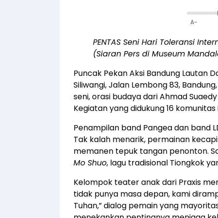
A-
PENTAS Seni Hari Toleransi Inter
(Siaran Pers di Museum Mandala
Puncak Pekan Aksi Bandung Lautan D
Siliwangi, Jalan Lembong 83, Bandung, 
seni, orasi budaya dari Ahmad Suaedy
Kegiatan yang didukung 16 komunitas in
Penampilan band Pangea dan band L
Tak kalah menarik, permainan kecapi c
memanen tepuk tangan penonton. Sal
Mo Shuo
, lagu tradisional Tiongkok ya
Kelompok teater anak dari Praxis 
tidak punya masa depan, kami dira
Tuhan,” dialog pemain yang mayoritas
menekankan pentingnya menjaga keb