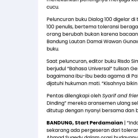
cucu.
Peluncuran buku Dialog 100 digelar di 
100 penulis, bertema toleransi bera
orang berubah bukan karena bacaan be
Bandung Lautan Damai Wawan Gunawa
buku.
Saat peluncuran, editor buku Risdo
berjudul “Bahasa Universal” tulisan Ge
bagaimana ibu-ibu beda agama di Pa
dijatuhi hukuman mati. “Kisahnya bikin 
Pentas dilengkapi oleh
Syarif and fri
Dinding” mereka aransemen ulang seh
ditutup dengan nyanyi bersama dan b
BANDUNG, Start Perdamaian
| “Ind
sekarang ada pergeseran dari toleran 
Ahmad Suaedy dalam orasi budayanya