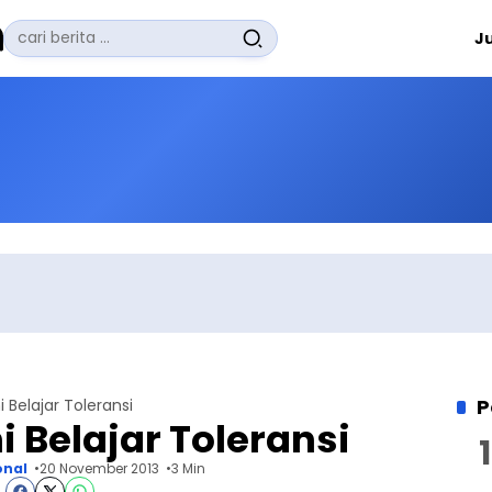
Pencarian
J
untuk:
#
Zuhairi Misrawi
#
Zoom
#
Zero Waste
#
Zaki Firdaus
#
Zafrullah Ahmad Pontoh
No Recent Searches Yet.
P
 Belajar Toleransi
 Belajar Toleransi
onal
20 November 2013
3 Min