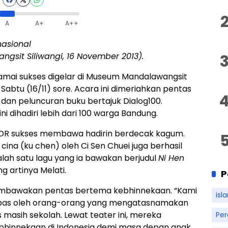
A
A+
A++
nasional
ngsit Siliwangi, 16 November 2013).
amai sukses digelar di Museum Mandalawangsit
Sabtu (16/11) sore.
Acara ini dimeriahkan pentas
 dan peluncuran buku bertajuk Dialog100.
i dihadiri lebih dari 100 warga Bandung.
DR sukses membawa hadirin berdecak kagum.
ina (ku chen) oleh Ci Sen Chuei juga berhasil
ah satu lagu yang ia bawakan berjudul
Ni Hen
ng artinya Melati.
P
membawakan pentas bertema kebhinnekaan. “Kami
isl
mpas oleh orang-orang yang mengatasnamakan
 masih sekolah. Lewat teater ini, mereka
Pe
hinnekaan di Indonesia demi masa depan anak