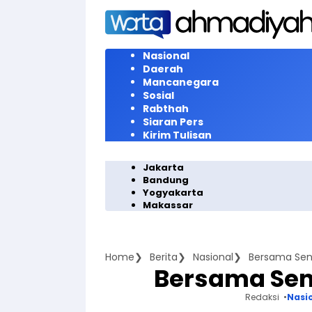
Langsung
ke
konten
Nasional
Daerah
Mancanegara
Sosial
Rabthah
Siaran Pers
Kirim Tulisan
Jakarta
Bandung
Yogyakarta
Makassar
Home
Berita
Nasional
Bersama Seni
Bersama Seni
Redaksi
Nasi