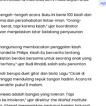
ag
tengah-tengah acara. Buku ini berisi 100 kisah dari
gama dan persahabatan lintas-iman. “Orang-
rat, tapi karena kisah,” ujar koordinator
n menjelaskan latar belakang penyusunan
 Simangunsong membacakan penggalan kisah
rardette Philips. Kisah itu bercerita tentang
kistan berdoa bersama untuk seorang anak yang
terharu,” ujar Rudi Rinaldi, salah satu penonton.
ends
berupa duet gitar dan biola. Lagu “Cicak di
ingga mendulang tepuk tangan hadirin. Acara ini
erakhir pukul 9 malam.
onesia adalah bangsa yang toleran. Tapi
ke intoleran,” ujar direktur the
Wahid Institute
. Ahmad menegaskan perlunya belajar lagi soal