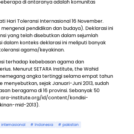
beberapa di antaranya adalah komunitas
i Hari Toleransi Internasional 16 November.
B mengenai pendidikan dan budaya). Deklarasi ini
si yang telah disebutkan dalam sejumlah
i dalam konteks deklarasi ini meliputi banyak
toleransi agama/keyakinan.
eransi terhadap kebebasan agama dan
us. Menurut SETARA Institute, the Wahid
 memegang angka tertinggi selama empat tahun
te menyebutkan, sejak Januari-Juni 2013, sudah
asan beragama di 16 provinsi. Sebanyak 50
ara-institute.org/id/content/kondisi-
inan-mid-2013
).
i internasional
Indonesia
pakistan