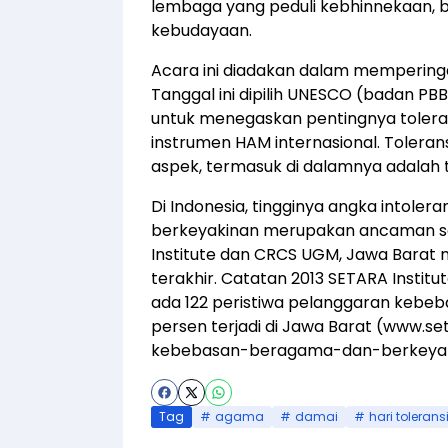
lembaga yang peduli kebhinnekaan, 
kebudayaan.
Acara ini diadakan dalam memperingat
Tanggal ini dipilih UNESCO (badan PB
untuk menegaskan pentingnya toleran
instrumen HAM internasional. Tolerans
aspek, termasuk di dalamnya adalah 
Di Indonesia, tingginya angka intol
berkeyakinan merupakan ancaman seri
Institute dan CRCS UGM, Jawa Barat
terakhir. Catatan 2013 SETARA Institu
ada 122 peristiwa pelanggaran kebeb
persen terjadi di Jawa Barat (
www.set
kebebasan-beragama-dan-berkeyak
Tag
agama
damai
hari tolerans