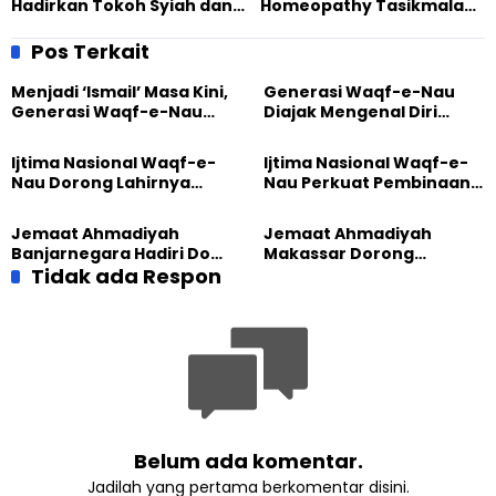
Hadirkan Tokoh Syiah dan
Homeopathy Tasikmalaya
NU di Acara Siratunnabi
Gelar Baksos Pengobatan
SAW
Gratis di Sodonghilir
Pos Terkait
Menjadi ‘Ismail’ Masa Kini,
Generasi Waqf-e-Nau
Generasi Waqf-e-Nau
Diajak Mengenal Diri
Diajak Hidup untuk
Sebelum Mengubah
Pengabdian
Dunia
Ijtima Nasional Waqf-e-
Ijtima Nasional Waqf-e-
Nau Dorong Lahirnya
Nau Perkuat Pembinaan
Generasi Pengkhidmat
Calon Pemimpin Jemaat
yang Militan
Masa Depan
Jemaat Ahmadiyah
Jemaat Ahmadiyah
Banjarnegara Hadiri Doa
Makassar Dorong
Bersama Tasyakuran
Tidak ada Respon
Kesadaran Lingkungan
Nyadran Warga
Lewat Edukasi Ekoteologi
Belum ada komentar.
Jadilah yang pertama berkomentar disini.