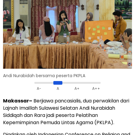
Andi Nurabidah bersama peserta PKPLA
A-
A
A+
A++
Makassar–
Berjiawa pancasialis, dua perwakilan dari
Lajnah Imaillah Sulawesi Selatan Andi Nurabidah
Siddiqah dan Rara jadi peserta Pelatihan
Kepemimpinan Pemuda Lintas Agama (PKLPA).
Diadakan oleh Indonesian Conference on Religion and