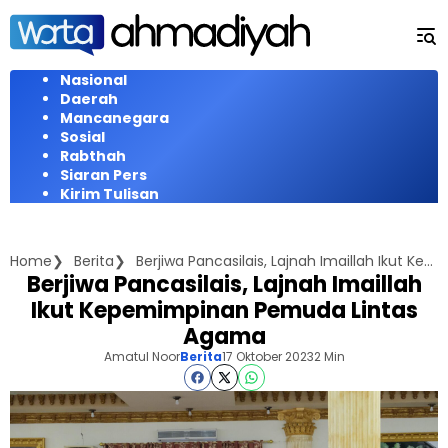
Langsung
ke
konten
Nasional
Daerah
Mancanegara
Sosial
Rabthah
Siaran Pers
Kirim Tulisan
Home
Berita
Berjiwa Pancasilais, Lajnah Imaillah Ikut Kepemimpinan Pemuda Lintas Agama
Berjiwa Pancasilais, Lajnah Imaillah
Ikut Kepemimpinan Pemuda Lintas
Agama
Amatul Noor
Berita
17 Oktober 2023
2 Min