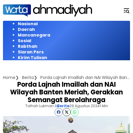
Langsung
ke
konten
Nasional
Daerah
Mancanegara
Sosial
Rabthah
Siaran Pers
Kirim Tulisan
Home
Berita
Porda Lajnah Imaillah dan NAI Wilayah Banten Meriah, Gerakkan Semangat Berolahraga
Porda Lajnah Imaillah dan NAI
Wilayah Banten Meriah, Gerakkan
Semangat Berolahraga
Talhah Lukman A
Berita
29 Agustus 2024
1 Min