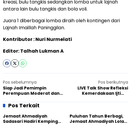
kreasi, bulu tangkis sedangkan lomba untuk lajnah
antara lain bulu tangkis dan bola voli.
Juara 1 diberbagai lomba diraih oleh kontingen dari
Lajnah Imaillah Paninggilan.
Kontributor : Nuri Nurmelati
Editor: Talhah Lukman A
Pos sebelumnya
Pos berikutnya
Siap Jadi Pemimpin
LIVE Talk Show Refleksi
Perempuan Moderat dan
Kemerdakaan Ijtima
Melek GEDSI, Lajnah
Ansharullah Ahmadiyah
Imaillah Bandung Raya Ikuti
Indonesia 2024
Pos Terkait
Sekolah Inklusi
Jemaat Ahmadiyah
Puluhan Tahun Berbagi,
Sadasari Hadiri Kemping
Jemaat Ahmadiyah Lolak
Pemuda Lintas Agama di
Kembali Salurkan