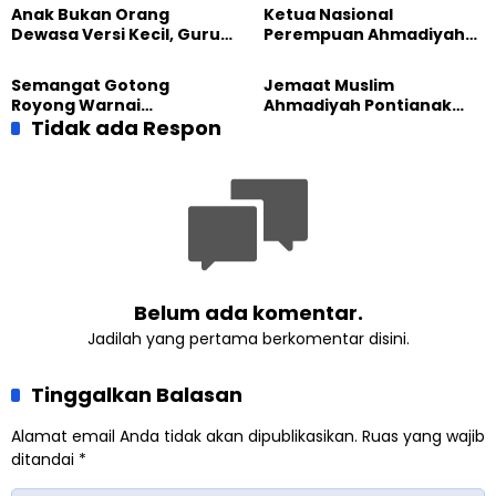
Majalengka
Sembako kepada Warga
Anak Bukan Orang
Ketua Nasional
Dewasa Versi Kecil, Guru
Perempuan Ahmadiyah
Besar UT Kenalkan Model
Indonesia Raih Gelar Guru
Pendidikan BERLIAN
Besar Universitas
Semangat Gotong
Jemaat Muslim
Terbuka
Royong Warnai
Ahmadiyah Pontianak
Pembangunan Kembali
Tidak ada Respon
dan Gereja Katedral
Masjid di Jemaat
Perkuat Kolaborasi Sosial
Ahmadiyah Sukapura
Belum ada komentar.
Jadilah yang pertama berkomentar disini.
Tinggalkan Balasan
Alamat email Anda tidak akan dipublikasikan.
Ruas yang wajib
ditandai
*