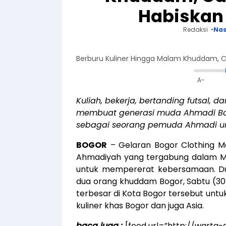
Habiskan
Redaksi
Nas
Berburu Kuliner Hingga Malam Khuddam,
A-
Kuliah, bekerja, bertanding futsal, 
membuat generasi muda Ahmadi Bog
sebagai seorang pemuda Ahmadi u
BOGOR
– Gelaran Bogor Clothing M
Ahmadiyah yang tergabung dalam Ma
untuk mempererat kebersamaan. D
dua orang khuddam Bogor, Sabtu (30/
terbesar di Kota Bogor tersebut untu
kuliner khas Bogor dan juga Asia.
baca juga :
[feed url=”http://wart