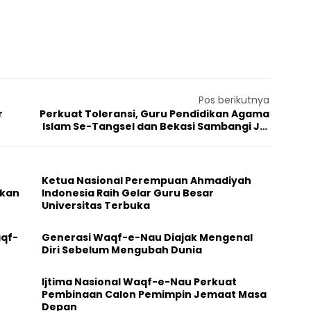
Pos berikutnya
r
Perkuat Toleransi, Guru Pendidikan Agama
Islam Se-Tangsel dan Bekasi Sambangi JAI
Manislor
Ketua Nasional Perempuan Ahmadiyah
ikan
Indonesia Raih Gelar Guru Besar
Universitas Terbuka
aqf-
Generasi Waqf-e-Nau Diajak Mengenal
Diri Sebelum Mengubah Dunia
Ijtima Nasional Waqf-e-Nau Perkuat
Pembinaan Calon Pemimpin Jemaat Masa
Depan