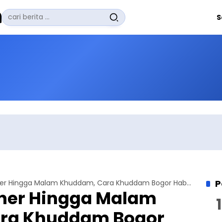
Pencarian
S
untuk:
#
Zuhairi Misrawi
#
Zoom
#
Zero Waste
#
Zaki Firdaus
#
Zafrullah Ahmad Pontoh
No Recent Searches Yet.
P
Berburu Kuliner Hingga Malam Khuddam, Cara Khuddam Bogor Habiskan Malam Minggu
iner Hingga Malam
ra Khuddam Bogor