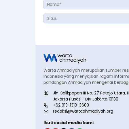
Warta Ahmadiyah merupakan sumber re
Indonesia yang menyajikan ragam informa
pandangan Ahmadiyah mengenai berbagai
Jln. Balikpapan III No. 27 Petojo Utar
Jakarta Pusat – DKI Jakarta 10130
+62 813-1313-3683
redaksi@wartaahmadiyah.org
Ikuti sosial media kami