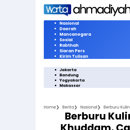
Langsung
ke
konten
Nasional
Daerah
Mancanegara
Sosial
Rabthah
Siaran Pers
Kirim Tulisan
Jakarta
Bandung
Yogyakarta
Makassar
Home
Berita
Nasional
Berburu Kul
Khuddam, Ca