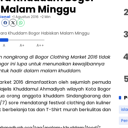
 Malam Minggu
ional
1 Agustus 2016
2 Min
 Cara Khuddam Bogor Habiskan Malam Minggu
A
A+
A++
dan nongkrong di Bogor Clothing Market 2016 tidak
or ini lupa untuk menunaikan kewajibannya
ntuk hadir dalam malam khuddam.
arket 2016 dimanfaatkan oleh sejumlah pemuda
jelis Khuddamul Ahmadiyah wilayah Kota Bogor
ua orang anggota khuddam Sindangbarang dan
P
7) sore mendatangi festival clothing dan kuliner
k berbelanja tas dan T-Shirt murah berkulitas dan
isl
Pe
a-ahmadiyah.org/tag/malam-khuddam/feed/”