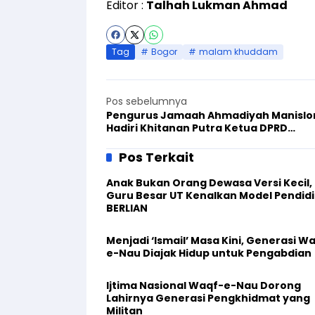
Editor :
Talhah Lukman Ahmad
Tag
Bogor
malam khuddam
Pos sebelumnya
Pengurus Jamaah Ahmadiyah Manislo
Hadiri Khitanan Putra Ketua DPRD
Kabupaten Kuningan
Pos Terkait
Anak Bukan Orang Dewasa Versi Kecil,
Guru Besar UT Kenalkan Model Pendid
BERLIAN
Menjadi ‘Ismail’ Masa Kini, Generasi W
e-Nau Diajak Hidup untuk Pengabdian
Ijtima Nasional Waqf-e-Nau Dorong
Lahirnya Generasi Pengkhidmat yang
Militan