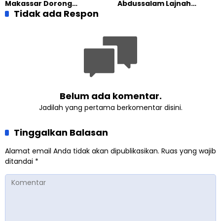
Makassar Dorong
Abdussalam Lajnah
Kesadaran Lingkungan
Tidak ada Respon
Imaillah Tanjung Medan
Lewat Edukasi Ekoteologi
Gelar Diskusi dan
Tadabbur Alam
Belum ada komentar.
Jadilah yang pertama berkomentar disini.
Tinggalkan Balasan
Alamat email Anda tidak akan dipublikasikan.
Ruas yang wajib
ditandai
*