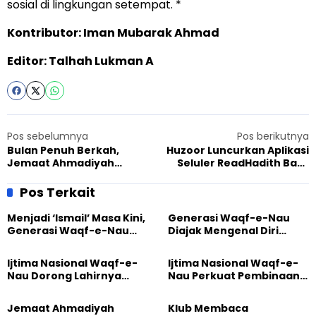
sosial di lingkungan setempat. *
Kontributor: Iman Mubarak Ahmad
Editor: Talhah Lukman A
Pos sebelumnya
Pos berikutnya
Bulan Penuh Berkah,
Huzoor Luncurkan Aplikasi
Jemaat Ahmadiyah
Seluler ReadHadith Baru
Pagedangan Bagikan 110
saat Mulaqat Bersama tim
Takjil Gratis
Alislam.org
Pos Terkait
Menjadi ‘Ismail’ Masa Kini,
Generasi Waqf-e-Nau
Generasi Waqf-e-Nau
Diajak Mengenal Diri
Diajak Hidup untuk
Sebelum Mengubah
Pengabdian
Dunia
Ijtima Nasional Waqf-e-
Ijtima Nasional Waqf-e-
Nau Dorong Lahirnya
Nau Perkuat Pembinaan
Generasi Pengkhidmat
Calon Pemimpin Jemaat
yang Militan
Masa Depan
Jemaat Ahmadiyah
Klub Membaca