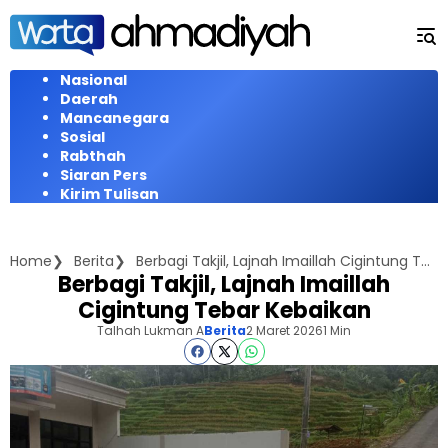
Langsung
ke
konten
Nasional
Daerah
Mancanegara
Sosial
Rabthah
Siaran Pers
Kirim Tulisan
Home
Berita
Berbagi Takjil, Lajnah Imaillah Cigintung Tebar Kebaikan
Berbagi Takjil, Lajnah Imaillah
Cigintung Tebar Kebaikan
Talhah Lukman A
Berita
2 Maret 2026
1 Min