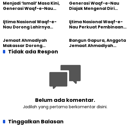
Menjadi ‘Ismail’ Masa Kini,
Generasi Waqf-e-Nau
Generasi Waqf-e-Nau
Diajak Mengenal Diri
Diajak Hidup untuk
Sebelum Mengubah
Pengabdian
Dunia
Ijtima Nasional Waqf-e-
Ijtima Nasional Waqf-e-
Nau Dorong Lahirnya
Nau Perkuat Pembinaan
Generasi Pengkhidmat
Calon Pemimpin Jemaat
yang Militan
Masa Depan
Jemaat Ahmadiyah
Bangun Gapura, Anggota
Makassar Dorong
Jemaat Ahmadiyah
Kesadaran Lingkungan
Tidak ada Respon
Madukara dan Warga
Lewat Edukasi Ekoteologi
Sambut HUT RI ke-81
Belum ada komentar.
Jadilah yang pertama berkomentar disini.
Tinggalkan Balasan