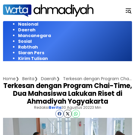
Langsung
ke
konten
Nasional
Daerah
Mancanegara
Sosial
Rabthah
Siaran Pers
Kirim Tulisan
Home
Berita
Daerah
Terkesan dengan Program Chai-Time, Dua Mahasiswa Lakukan Riset di Ahmadiyah Yogyakarta
Terkesan dengan Program Chai-Time,
Dua Mahasiswa Lakukan Riset di
Ahmadiyah Yogyakarta
Redaksi
Berita
30 Agustus 2022
3 Min