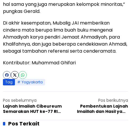
hal sama yang juga merupakan kelompok minoritas,”
pungkas Gerald.
Di akhir kesempatan, Mubalig JAI memberikan
cindera mata berupa lima buah buku mengenai
Ahmadiyah karya pendiri Jemaat Ahmadiyah, para
Khalifahnya, dan juga beberapa cendekiawan Ahmadi,
sebagai tambahan referensi serta cenderamata.
Kontributor: Muhammad Ghifari
Tag
Yogyakarta
Pos sebelumnya
Pos berikutnya
Lajnah Imailah Cibeureum
Pembentukan Lajnah
Semarakan HUT ke-77 RI
Imaillah dan Hasil yang
dengan Sejumlah Kegiatan
Gemilang
Pos Terkait