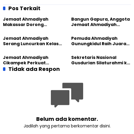
Perkuat Pendidikan
Tarbiyat, Fokus Pembinaan
Keluarga dan
Generasi Muda
Pos Terkait
Persaudaraan
Jemaat Ahmadiyah
Bangun Gapura, Anggota
Makassar Dorong
Jemaat Ahmadiyah
Kesadaran Lingkungan
Madukara dan Warga
Lewat Edukasi Ekoteologi
Sambut HUT RI ke-81
Jemaat Ahmadiyah
Pemuda Ahmadiyah
Serang Luncurkan Kelas
Gunungkidul Raih Juara
Tatar, Fokus Cetak
Lomba Video Literasi 2026
Generasi Unggul
Jemaat Ahmadiyah
Sekretaris Nasional
Cikampek Perkuat
Gusdurian Silaturahmi ke
Komitmen Bangun Masjid
Tidak ada Respon
Jemaat Ahmadiyah
Lewat Pengajian
Singaparna, Perkuat Nilai
Gabungan
Kemanusiaan
Belum ada komentar.
Jadilah yang pertama berkomentar disini.