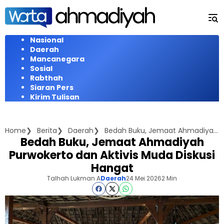
Langsung
ke
konten
Nasional
Daerah
Mancanegara
Sosial
Rabthah
Siaran Pers
Kirim Tulisan
Home
Berita
Daerah
Bedah Buku, Jemaat Ahmadiyah Purwokerto dan Aktivis Muda Diskusi Hangat
Bedah Buku, Jemaat Ahmadiyah
Purwokerto dan Aktivis Muda Diskusi
Hangat
Talhah Lukman A
Daerah
24 Mei 2026
2 Min