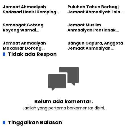
Jemaat Ahmadiyah
Puluhan Tahun Berbagi,
Sadasari Hadiri Kemping
Jemaat Ahmadiyah Lolak
Pemuda Lintas Agama di
Kembali Salurkan
Majalengka
Sembako kepada Warga
Semangat Gotong
Jemaat Muslim
Royong Warnai
Ahmadiyah Pontianak
Pembangunan Kembali
dan Gereja Katedral
Masjid di Jemaat
Perkuat Kolaborasi Sosial
Jemaat Ahmadiyah
Bangun Gapura, Anggota
Ahmadiyah Sukapura
Makassar Dorong
Jemaat Ahmadiyah
Kesadaran Lingkungan
Tidak ada Respon
Madukara dan Warga
Lewat Edukasi Ekoteologi
Sambut HUT RI ke-81
Belum ada komentar.
Jadilah yang pertama berkomentar disini.
Tinggalkan Balasan