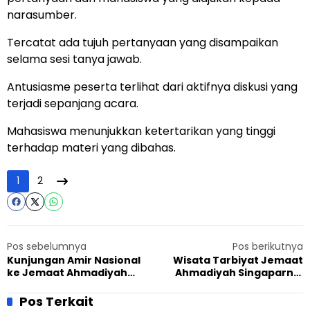
narasumber.
Tercatat ada tujuh pertanyaan yang disampaikan
selama sesi tanya jawab.
Antusiasme peserta terlihat dari aktifnya diskusi yang
terjadi sepanjang acara.
Mahasiswa menunjukkan ketertarikan yang tinggi
terhadap materi yang dibahas.
1
2
Pos sebelumnya
Pos berikutnya
Kunjungan Amir Nasional
Wisata Tarbiyat Jemaat
ke Jemaat Ahmadiyah
Ahmadiyah Singaparna,
Gunung Kidul Dorong
Perkuat Pendidikan
Penguatan Rabtah
Keluarga dan
Pos Terkait
Persaudaraan