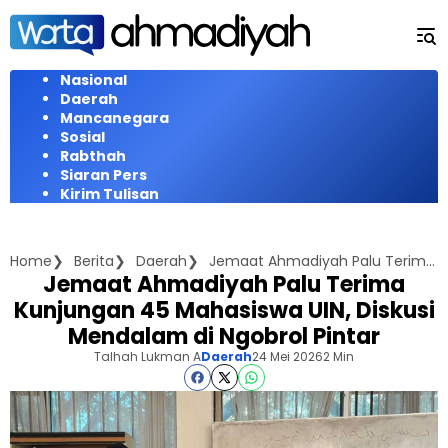
Langsung
ke
konten
Nasional
Daerah
Mancanegara
Sosial
Rabthah
Siaran Pers
Kirim Tulisan
Home
Berita
Daerah
Jemaat Ahmadiyah Palu Terima Kunjungan 45 Mahasiswa UIN, Diskusi Mendalam di Ngobrol Pintar
Jemaat Ahmadiyah Palu Terima
Kunjungan 45 Mahasiswa UIN, Diskusi
Mendalam di Ngobrol Pintar
Talhah Lukman A
Daerah
24 Mei 2026
2 Min