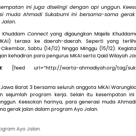
esempatan ini juga diselingi dengan api unggun. Kees
si muda Ahmadi Sukabumi ini bersama-sama gerak
Jalan.
 Khuddam
Connect
yang digaungkan Majelis Khuddam
MKAI) terasa ke daerah-daerah. Seperti yang terliha
Cikembar, Sabtu (14/12) hingga Minggu (15/12). Kegiata
an kehadiran para pengurus MKAI serta Qaid Wilayah Ja
ga:
[feed url=”http://warta-ahmadiyah.org/tag/suk
 Jawa Barat 3 bersama seluruh anggota MKAI Warungk
n sejumlah program kerja. Selain itu kesempatan ini j
nggun. Keesokan harinya, para generasi muda Ahmadi
 gerak jalan dalam program Ayo Jalan.
rogram Ayo Jalan.