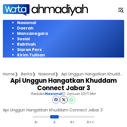
Langsung
ke
konten
Nasional
Daerah
Mancanegara
Sosial
Rabthah
Siaran Pers
Kirim Tulisan
Home
Berita
Nasional
Api Unggun Hangatkan Khuddam Connect Jabar 3
Api Unggun Hangatkan Khuddam
Connect Jabar 3
Redaksi
Nasional
17 Januari 2017
1 Min
Api Unggun Hangatkan Khuddam Connect Jabar 3
A-
A
A+
A++