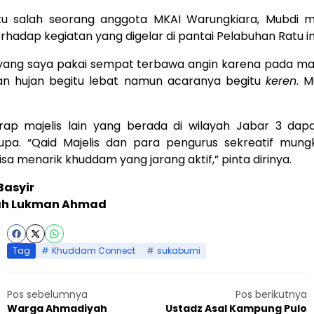
tu salah seorang anggota MKAI Warungkiara, Mubdi me
adap kegiatan yang digelar di pantai Pelabuhan Ratu ini
yang saya pakai sempat terbawa angin karena pada ma
an hujan begitu lebat namun acaranya begitu
keren
. M
rap majelis lain yang berada di wilayah Jabar 3 dap
rupa. “Qaid Majelis dan para pengurus sekreatif mun
sa menarik khuddam yang jarang aktif,” pinta dirinya.
Basyir
ah Lukman Ahmad
Tag
Khuddam Connect
sukabumi
Pos sebelumnya
Pos berikutnya
Warga Ahmadiyah
Ustadz Asal Kampung Pulo