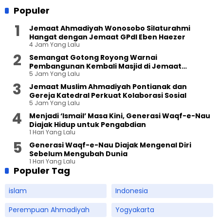
Populer
Jemaat Ahmadiyah Wonosobo Silaturahmi
Hangat dengan Jemaat GPdI Eben Haezer
4 Jam Yang Lalu
Semangat Gotong Royong Warnai
Pembangunan Kembali Masjid di Jemaat
5 Jam Yang Lalu
Ahmadiyah Sukapura
Jemaat Muslim Ahmadiyah Pontianak dan
Gereja Katedral Perkuat Kolaborasi Sosial
5 Jam Yang Lalu
Menjadi ‘Ismail’ Masa Kini, Generasi Waqf-e-Nau
Diajak Hidup untuk Pengabdian
1 Hari Yang Lalu
Generasi Waqf-e-Nau Diajak Mengenal Diri
Sebelum Mengubah Dunia
1 Hari Yang Lalu
Populer Tag
islam
Indonesia
Perempuan Ahmadiyah
Yogyakarta