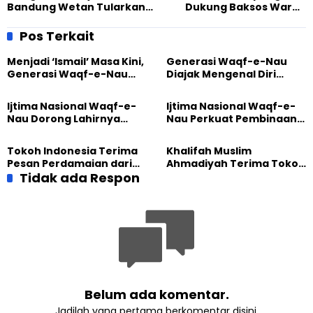
Bandung Wetan Tularkan
Dukung Baksos Warga
Clean The City ke
Ahmadiyah Tambun
Lingkungan Masjid
Pos Terkait
Menjadi ‘Ismail’ Masa Kini,
Generasi Waqf-e-Nau
Generasi Waqf-e-Nau
Diajak Mengenal Diri
Diajak Hidup untuk
Sebelum Mengubah
Pengabdian
Dunia
Ijtima Nasional Waqf-e-
Ijtima Nasional Waqf-e-
Nau Dorong Lahirnya
Nau Perkuat Pembinaan
Generasi Pengkhidmat
Calon Pemimpin Jemaat
yang Militan
Masa Depan
Tokoh Indonesia Terima
Khalifah Muslim
Pesan Perdamaian dari
Ahmadiyah Terima Tokoh
Khalifah Muslim
Tidak ada Respon
Indonesia dalam Audiensi
Ahmadiyah
Khusus di Islamabad
Belum ada komentar.
Jadilah yang pertama berkomentar disini.