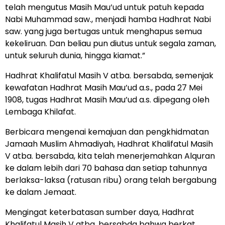
telah mengutus Masih Mau’ud untuk patuh kepada
Nabi Muhammad saw., menjadi hamba Hadhrat Nabi
saw. yang juga bertugas untuk menghapus semua
kekeliruan. Dan beliau pun diutus untuk segala zaman,
untuk seluruh dunia, hingga kiamat.”
Hadhrat Khalifatul Masih V atba. bersabda, semenjak
kewafatan Hadhrat Masih Mau’ud a.s., pada 27 Mei
1908, tugas Hadhrat Masih Mau’ud a.s. dipegang oleh
Lembaga Khilafat.
Berbicara mengenai kemajuan dan pengkhidmatan
Jamaah Muslim Ahmadiyah, Hadhrat Khalifatul Masih
V atba. bersabda, kita telah menerjemahkan Alquran
ke dalam lebih dari 70 bahasa dan setiap tahunnya
berlaksa-laksa (ratusan ribu) orang telah bergabung
ke dalam Jemaat.
Mengingat keterbatasan sumber daya, Hadhrat
Khalifatul Masih V atba. bersabda bahwa berkat