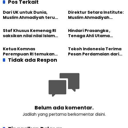
Pos Terkait
Dari UK untuk Dunia,
Direktur Setara Institute:
Muslim Ahmadiyah terus
Muslim Ahmadiyah
perkuat Persaudaraan
membangun Perdamaian
Kemanusiaan Global
Dunia dari “Infrastruktur
Staf Khusus Kemenag RI
Hindari Prasangka ,
Kemanusiaan”
saksikan nilai nilai Islam
Tenaga Ahli Utama
dalam Jalsah Salanah
Kantor Staf Presiden cek
Internasional Muslim
fakta langsung
Ketua Komnas
Tokoh Indonesia Terima
Ahmadiyah UK 2026
kehidupan Muslim
Perempuan RI temukan
Pesan Perdamaian dari
Ahmadiyah di Inggris
optimisme
Tidak ada Respon
Khalifah Muslim
Pemberdayaan
Ahmadiyah
Perempuan dari Sebuah
Pertemuan Umat Islam di
Inggris
Belum ada komentar.
Jadilah yang pertama berkomentar disini.