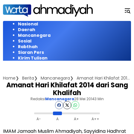
Langsung
ke
konten
Nasional
Daerah
Mancanegara
Sosial
Rabthah
Siaran Pers
Kirim Tulisan
Home
Berita
Mancanegara
Amanat Hari Khilafat 2014 dari Sang Khalifah
Amanat Hari Khilafat 2014 dari Sang
Khalifah
Redaksi
Mancanegara
28 Mei 2014
3 Min
A-
A
A+
A++
IMAM Jamaah Muslim Ahmadiyah, Sayyidina Hadhrat