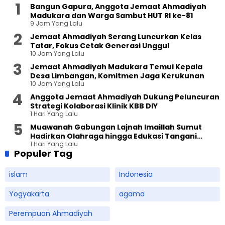
Bangun Gapura, Anggota Jemaat Ahmadiyah
Madukara dan Warga Sambut HUT RI ke-81
9 Jam Yang Lalu
Jemaat Ahmadiyah Serang Luncurkan Kelas
Tatar, Fokus Cetak Generasi Unggul
10 Jam Yang Lalu
Jemaat Ahmadiyah Madukara Temui Kepala
Desa Limbangan, Komitmen Jaga Kerukunan
10 Jam Yang Lalu
Anggota Jemaat Ahmadiyah Dukung Peluncuran
Strategi Kolaborasi Klinik KBB DIY
1 Hari Yang Lalu
Muawanah Gabungan Lajnah Imaillah Sumut
Hadirkan Olahraga hingga Edukasi Tangani
1 Hari Yang Lalu
Sampah
Populer Tag
islam
Indonesia
Yogyakarta
agama
Perempuan Ahmadiyah