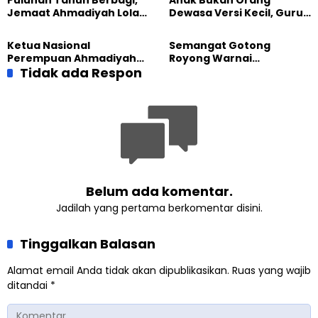
Puluhan Tahun Berbagi,
Anak Bukan Orang
UNUSIA
Jemaat Ahmadiyah Lolak
Dewasa Versi Kecil, Guru
Kembali Salurkan
Besar UT Kenalkan Model
Sembako kepada Warga
Pendidikan BERLIAN
Ketua Nasional
Semangat Gotong
Perempuan Ahmadiyah
Royong Warnai
Indonesia Raih Gelar Guru
Tidak ada Respon
Pembangunan Kembali
Besar Universitas
Masjid di Jemaat
Terbuka
Ahmadiyah Sukapura
Belum ada komentar.
Jadilah yang pertama berkomentar disini.
Tinggalkan Balasan
Alamat email Anda tidak akan dipublikasikan.
Ruas yang wajib
ditandai
*