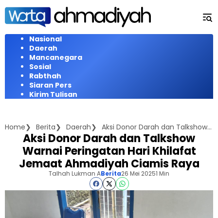
Langsung
ke
konten
Nasional
Daerah
Mancanegara
Sosial
Rabthah
Siaran Pers
Kirim Tulisan
Home
Berita
Daerah
Aksi Donor Darah dan Talkshow Warnai Peringatan Hari Khilafat Jemaat Ahmadiyah Ciamis Raya
Aksi Donor Darah dan Talkshow
Warnai Peringatan Hari Khilafat
Jemaat Ahmadiyah Ciamis Raya
Talhah Lukman A
Berita
26 Mei 2025
1 Min