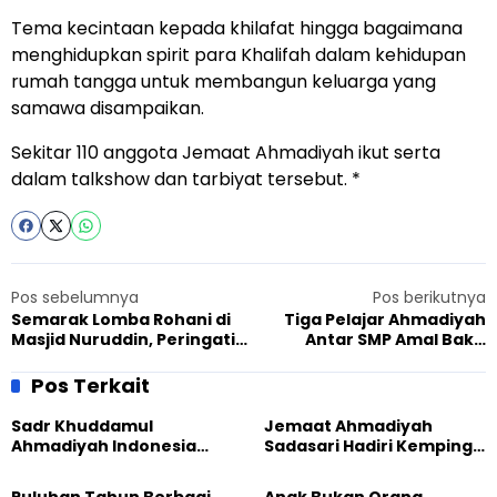
Tema kecintaan kepada khilafat hingga bagaimana
menghidupkan spirit para Khalifah dalam kehidupan
rumah tangga untuk membangun keluarga yang
samawa disampaikan.
Sekitar 110 anggota Jemaat Ahmadiyah ikut serta
dalam talkshow dan tarbiyat tersebut. *
Pos sebelumnya
Pos berikutnya
Semarak Lomba Rohani di
Tiga Pelajar Ahmadiyah
Masjid Nuruddin, Peringati
Antar SMP Amal Bakti
Hari Khilafat dan Tasyakur
Manislor Raih Juara Cerdas
Cermat Tingkat Kabupaten
Pos Terkait
Sadr Khuddamul
Jemaat Ahmadiyah
Ahmadiyah Indonesia
Sadasari Hadiri Kemping
Dorong Kolaborasi
Pemuda Lintas Agama di
Pendidikan bersama
Majalengka