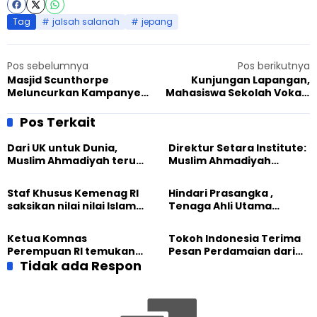
Tag
jalsah salanah
jepang
Pos sebelumnya
Pos berikutnya
Masjid Scunthorpe
Kunjungan Lapangan,
Meluncurkan Kampanye
Mahasiswa Sekolah Vokasi
Melawan Terorisme
UGM Mengenal Lajnah
Imaillah dan Ahmadiyah
Pos Terkait
Dari UK untuk Dunia,
Direktur Setara Institute:
Muslim Ahmadiyah terus
Muslim Ahmadiyah
perkuat Persaudaraan
membangun Perdamaian
Kemanusiaan Global
Dunia dari “Infrastruktur
Staf Khusus Kemenag RI
Hindari Prasangka ,
Kemanusiaan”
saksikan nilai nilai Islam
Tenaga Ahli Utama
dalam Jalsah Salanah
Kantor Staf Presiden cek
Internasional Muslim
fakta langsung
Ketua Komnas
Tokoh Indonesia Terima
Ahmadiyah UK 2026
kehidupan Muslim
Perempuan RI temukan
Pesan Perdamaian dari
Ahmadiyah di Inggris
optimisme
Tidak ada Respon
Khalifah Muslim
Pemberdayaan
Ahmadiyah
Perempuan dari Sebuah
Pertemuan Umat Islam di
Inggris