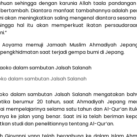
huan sehingga dengan karunia Allah taala pandanga
 bertambah. Diantara manfaat tambahannya adalah p
ini akan meningkatkan saling mengenal diantara sesama
ingga hal itu akan memperkuat ikatan persaudara
i.”
f Aoyama memuji Jamaah Muslim Ahmadiyah Jepang
engkhidmatan saat terjadi gempa bumi di Jepang.
oko dalam sambutan Jalsah Salanah
aoko dalam sambutan Jalsah Salanah mengatakan bahw
etika berumur 20 tahun, saat Ahmadiyah Jepang me
lai mempelajarinya selama satu tahun dan Al-Qur’an itu
a ke jalan yang benar. Saat ini ia telah beriman kep
kan studi dan penelitiannya tentang Al-Qur’an.
ah Giovanni yang telah bergabung ke dalam Islam Ahm