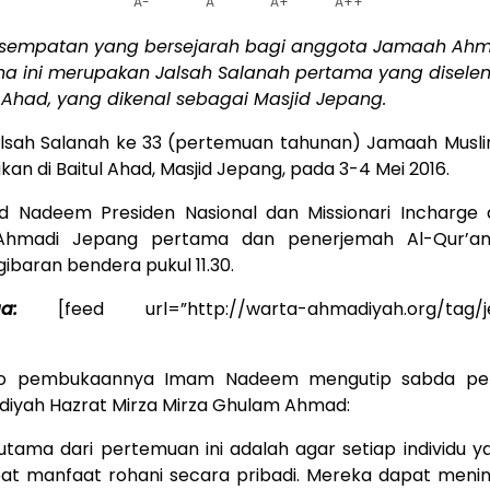
A-
A
A+
A++
kesempatan yang bersejarah bagi anggota Jamaah Ah
na ini merupakan Jalsah Salanah pertama yang disele
l Ahad, yang dikenal sebagai Masjid Jepang.
lsah Salanah ke 33 (pertemuan tahunan) Jamaah Musl
an di Baitul Ahad, Masjid Jepang, pada 3-4 Mei 2016.
 Nadeem Presiden Nasional dan Missionari Incharge 
(Ahmadi Jepang pertama dan penerjemah Al-Qur’a
ibaran bendera pukul 11.30.
a:
[feed url=”http://warta-ahmadiyah.org/tag/je
to pembukaannya Imam Nadeem mengutip sabda pen
iyah Hazrat Mirza Mirza Ghulam Ahmad:
utama dari pertemuan ini adalah agar setiap individu y
t manfaat rohani secara pribadi. Mereka dapat meni