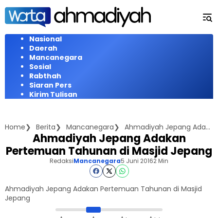
Langsung
ke
konten
Nasional
Daerah
Mancanegara
Sosial
Rabthah
Siaran Pers
Kirim Tulisan
Home
Berita
Mancanegara
Ahmadiyah Jepang Adakan Pertemuan Tahunan di Masjid Jepang
Ahmadiyah Jepang Adakan
Pertemuan Tahunan di Masjid Jepang
Redaksi
Mancanegara
5 Juni 2016
2 Min
Ahmadiyah Jepang Adakan Pertemuan Tahunan di Masjid
Jepang