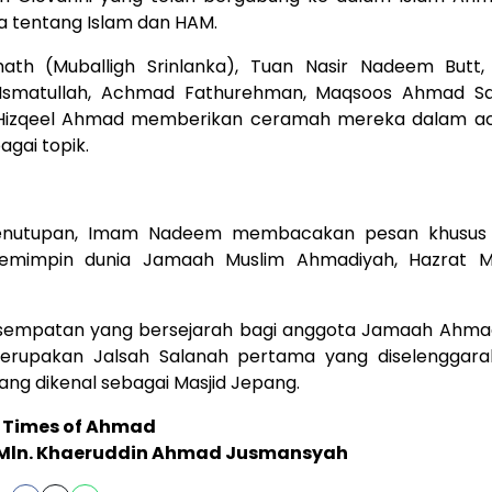
ra tentang Islam dan HAM.
th (Muballigh Srinlanka), Tuan Nasir Nadeem Butt, 
matullah, Achmad Fathurehman, Maqsoos Ahmad Sa
izqeel Ahmad memberikan ceramah mereka dalam ac
gai topik.
enutupan, Imam Nadeem membacakan pesan khusus d
emimpin dunia Jamaah Muslim Ahmadiyah, Hazrat M
kesempatan yang bersejarah bagi anggota Jamaah Ahma
merupakan Jalsah Salanah pertama yang diselenggarak
yang dikenal sebagai Masjid Jepang.
 Times of Ahmad
Mln. Khaeruddin Ahmad Jusmansyah