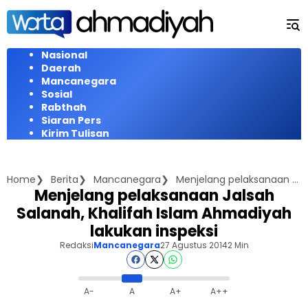
Langsung
ke
konten
Nasional
Daerah
Mancanegara
Sosial
Rabthah
Siaran Pers
Kirim Tulisan
Home
Berita
Mancanegara
Menjelang pelaksanaan Jalsah Salanah, Khalifah Islam Ahmadiyah lakukan inspeksi
Menjelang pelaksanaan Jalsah
Salanah, Khalifah Islam Ahmadiyah
lakukan inspeksi
Redaksi
Mancanegara
27 Agustus 2014
2 Min
A-
A
A+
A++