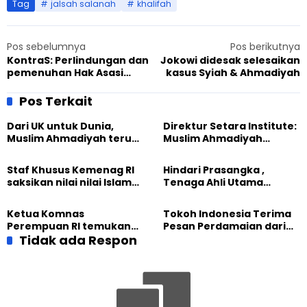
Tag
jalsah salanah
khalifah
Pos sebelumnya
Pos berikutnya
KontraS: Perlindungan dan
Jokowi didesak selesaikan
pemenuhan Hak Asasi
kasus Syiah & Ahmadiyah
Manusia di era SBY buruk
Pos Terkait
Dari UK untuk Dunia,
Direktur Setara Institute:
Muslim Ahmadiyah terus
Muslim Ahmadiyah
perkuat Persaudaraan
membangun Perdamaian
Kemanusiaan Global
Dunia dari “Infrastruktur
Staf Khusus Kemenag RI
Hindari Prasangka ,
Kemanusiaan”
saksikan nilai nilai Islam
Tenaga Ahli Utama
dalam Jalsah Salanah
Kantor Staf Presiden cek
Internasional Muslim
fakta langsung
Ketua Komnas
Tokoh Indonesia Terima
Ahmadiyah UK 2026
kehidupan Muslim
Perempuan RI temukan
Pesan Perdamaian dari
Ahmadiyah di Inggris
optimisme
Tidak ada Respon
Khalifah Muslim
Pemberdayaan
Ahmadiyah
Perempuan dari Sebuah
Pertemuan Umat Islam di
Inggris