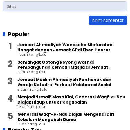
Populer
Jemaat Ahmadiyah Wonosobo Silaturahmi
Hangat dengan Jemaat GPdI Eben Haezer
1 Jam Yang Lalu
Semangat Gotong Royong Warnai
Pembangunan Kembali Masjid di Jemaat
1 Jam Yang Lalu
Ahmadiyah Sukapura
Jemaat Muslim Ahmadiyah Pontianak dan
Gereja Katedral Perkuat Kolaborasi Sosial
2 Jam Yang Lalu
Menjadi ‘Ismail’ Masa Kini, Generasi Waqf-e-Nau
Diajak Hidup untuk Pengabdian
1 Hari Yang Lalu
Generasi Waqf-e-Nau Diajak Mengenal Diri
Sebelum Mengubah Dunia
1 Hari Yang Lalu
Populer Tag