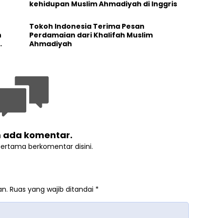
kehidupan Muslim Ahmadiyah di Inggris
Tokoh Indonesia Terima Pesan
n
Perdamaian dari Khalifah Muslim
Ahmadiyah
 ada komentar.
pertama berkomentar disini.
an.
Ruas yang wajib ditandai
*