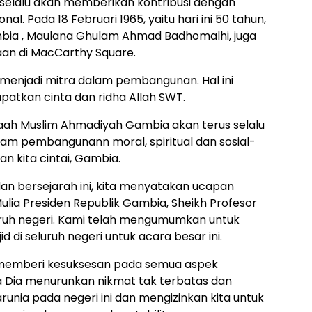
selalu akan memberikan kontribusi dengan
. Pada 18 Februari 1965, yaitu hari ini 50 tahun,
ia , Maulana Ghulam Ahmad Badhomalhi, juga
an di MacCarthy Square.
menjadi mitra dalam pembangunan. Hal ini
atkan cinta dan ridha Allah SWT.
aah Muslim Ahmadiyah Gambia akan terus selalu
am pembangunann moral, spiritual dan sosial-
an kita cintai, Gambia.
n bersejarah ini, kita menyatakan ucapan
lia Presiden Republik Gambia, Sheikh Profesor
luruh negeri. Kami telah mengumumkan untuk
 di seluruh negeri untuk acara besar ini.
memberi kesuksesan pada semua aspek
 Dia menurunkan nikmat tak terbatas dan
runia pada negeri ini dan mengizinkan kita untuk