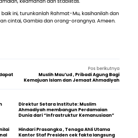
maian, keamanan dan stabilitas.
aik ini, turunkanlah Rahmat-Mu, kasihanilah dan
 dan cintai, Gambia dan orang-orangnya. Ameen.
Pos berikutnya
dapat
Muslih Mau’ud , Pribadi Agung Bagi
Kemajuan Islam dan Jemaat Ahmadiyah
h
Direktur Setara Institute: Muslim
Ahmadiyah membangun Perdamaian
Dunia dari “Infrastruktur Kemanusiaan”
ilai
Hindari Prasangka , Tenaga Ahli Utama
nal
Kantor Staf Presiden cek fakta langsung