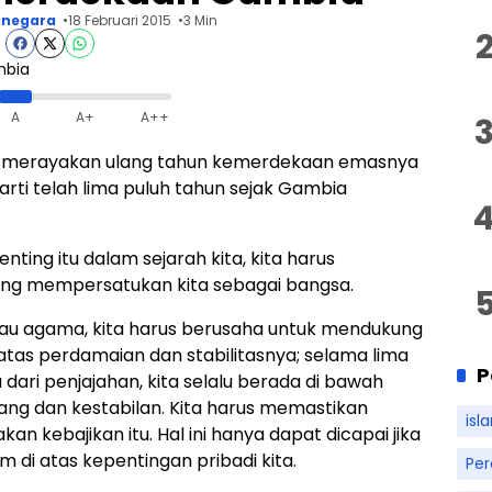
negara
18 Februari 2015
3 Min
A
A+
A++
n merayakan ulang tahun kemerdekaan emasnya
rarti telah lima puluh tahun sejak Gambia
ing itu dalam sejarah kita, kita harus
ng mempersatukan kita sebagai bangsa.
atau agama, kita harus berusaha untuk mendukung
atas perdamaian dan stabilitasnya; selama lima
P
dari penjajahan, kita selalu berada di bawah
ang dan kestabilan. Kita harus memastikan
isl
kebajikan itu. Hal ini hanya dapat dicapai jika
di atas kepentingan pribadi kita.
Pe