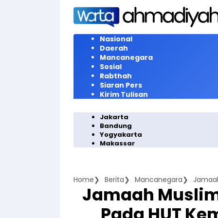
Langsung
ke
konten
Nasional
Daerah
Mancanegara
Sosial
Rabthah
Siaran Pers
Kirim Tulisan
Jakarta
Bandung
Yogyakarta
Makassar
Home
Berita
Mancanegara
Jamaah Musli
Pada HUT Ke