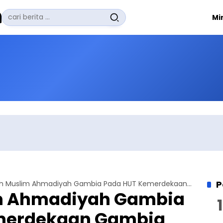
Pencarian
Mi
untuk:
#
Zuhairi Misrawi
#
Zoom
#
Zero Waste
#
Zaki Firdaus
#
Zafrullah Ahmad Pontoh
No Recent Searches Yet.
P
Jamaah Muslim Ahmadiyah Gambia Pada HUT Kemerdekaan Gambia
m Ahmadiyah Gambia
merdekaan Gambia