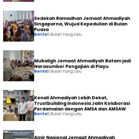
Sedekah Ramadhan Jemaat Ahmadiyah
Singaparna, Wujud Kepedulian di Bulan
Puasa
Berita
5 Bulan Yang Lalu
Mubaligh Jemaat Ahmadiyah Batam jadi
Narasumber Pengajian di Piayu
Berita
5 Bulan Yang Lalu
Kenali Ahmadiyah Lebih Dekat,
Trustbuilding Indonesia Jalin Kolaborasi
Perdamaian dengan AMSA dan AMSAW
Berita
5 Bulan Yang Lalu
Amir Nasional Jemaat Ahmadiyah