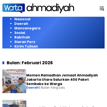
Langsung
ke
konten
Nasional
Daerah
Mancanegara
Sosial
Rabthah
Siaran Pers
Kirim Tulisan
Bulan:
Februari 2026
Momen Ramadhan Jemaat Ahmadiyah
Jakarta Utara Salurkan 400 Paket
Sembako ke Warga
Daerah
5 Bulan Yang Lalu