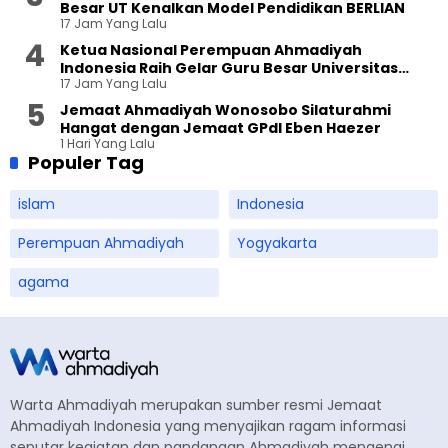
Besar UT Kenalkan Model Pendidikan BERLIAN
17 Jam Yang Lalu
Ketua Nasional Perempuan Ahmadiyah
Indonesia Raih Gelar Guru Besar Universitas
17 Jam Yang Lalu
Terbuka
Jemaat Ahmadiyah Wonosobo Silaturahmi
Hangat dengan Jemaat GPdI Eben Haezer
1 Hari Yang Lalu
Populer Tag
islam
Indonesia
Perempuan Ahmadiyah
Yogyakarta
agama
Warta Ahmadiyah merupakan sumber resmi Jemaat
Ahmadiyah Indonesia yang menyajikan ragam informasi
seputar kegiatan dan pandangan Ahmadiyah mengenai