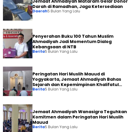
Jemaat Ahmadiyah Mataram Gelar Donor
Darah di Ramadhan, Jaga Ketersediaan
Daerah
5 Bulan Yang Lalu
Penyerahan Buku 100 Tahun Muslim
Ahmadiyah Jadi Momentum Dialog
Kebangsaan di NTB
Berita
5 Bulan Yang Lalu
Peringatan Hari Muslih Mauud di
Yogyakarta, Jemaat Ahmadiyah Bahas
Sejarah dan Kepemimpinan Khalifatul
Berita
5 Bulan Yang Lalu
Masih Kedua
Jemaat Ahmadiyah Wanasigra Teguhkan
Komitmen dalam Peringatan Hari Muslih
Mauud
Berita
5 Bulan Yang Lalu