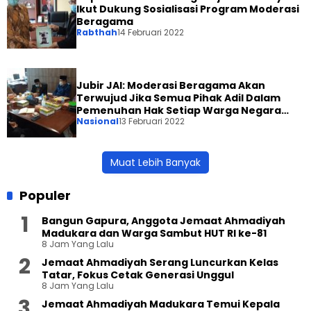
Ikut Dukung Sosialisasi Program Moderasi
Beragama
Rabthah
14 Februari 2022
Jubir JAI: Moderasi Beragama Akan
Terwujud Jika Semua Pihak Adil Dalam
Pemenuhan Hak Setiap Warga Negara
Nasional
13 Februari 2022
Sesuai Konstitusi
Muat Lebih Banyak
Populer
Bangun Gapura, Anggota Jemaat Ahmadiyah
Madukara dan Warga Sambut HUT RI ke-81
8 Jam Yang Lalu
Jemaat Ahmadiyah Serang Luncurkan Kelas
Tatar, Fokus Cetak Generasi Unggul
8 Jam Yang Lalu
Jemaat Ahmadiyah Madukara Temui Kepala