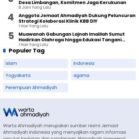
Desa Limbangan, Komitmen Jaga Kerukunan
8 Jam Yang Lalu
Anggota Jemaat Ahmadiyah Dukung Peluncuran
Strategi Kolaborasi Klinik KBB DIY
1 Hari Yang Lalu
Muawanah Gabungan Lajnah Imaillah Sumut
Hadirkan Olahraga hingga Edukasi Tangani
1 Hari Yang Lalu
Sampah
Populer Tag
islam
Indonesia
Yogyakarta
agama
Perempuan Ahmadiyah
Warta Ahmadiyah merupakan sumber resmi Jemaat
Ahmadiyah Indonesia yang menyajikan ragam informasi
seputar kegiatan dan pandangan Ahmadiyah mengenai