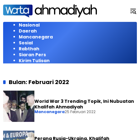
Langsung
ke
konten
Nasional
Daerah
Mancanegara
Sosial
Rabthah
Siaran Pers
Kirim Tulisan
Bulan:
Februari 2022
World War 3 Trending Topik, Ini Nubuatan
Khalifah Ahmadiyah
Mancanegara
25 Februari 2022
Perang Rusia-Ukraina, Khalifah