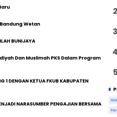
Baru
 Bandung Wetan
ILAH BUNIJAYA
diyah Dan Muslimah PKS Dalam Program
G 1 DENGAN KETUA FKUB KABUPATEN
P
isl
ENJADI NARASUMBER PENGAJIAN BERSAMA
Pe