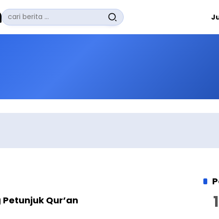
Pencarian
J
untuk:
#
Zuhairi Misrawi
#
Zoom
#
Zero Waste
#
Zaki Firdaus
#
Zafrullah Ahmad Pontoh
No Recent Searches Yet.
P
 Petunjuk Qur’an