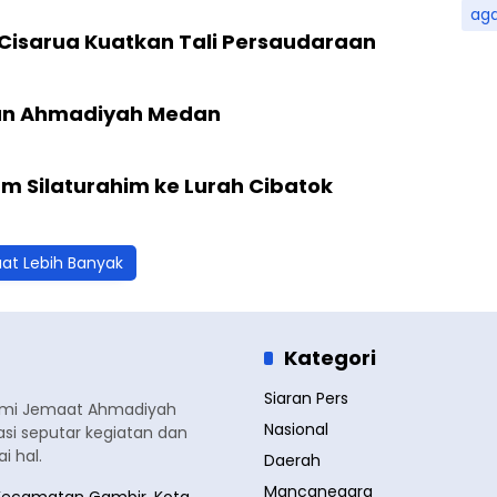
ag
isarua Kuatkan Tali Persaudaraan
gan Ahmadiyah Medan
 Silaturahim ke Lurah Cibatok
at Lebih Banyak
Kategori
Siaran Pers
smi Jemaat Ahmadiyah
Nasional
si seputar kegiatan dan
 hal.
Daerah
Mancanegara