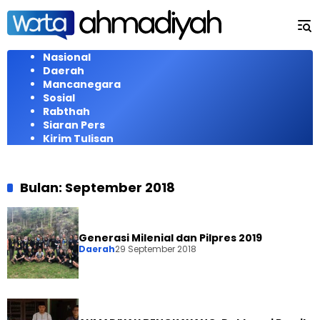
Langsung
ke
konten
Nasional
Daerah
Mancanegara
Sosial
Rabthah
Siaran Pers
Kirim Tulisan
Bulan:
September 2018
Generasi Milenial dan Pilpres 2019
Daerah
29 September 2018