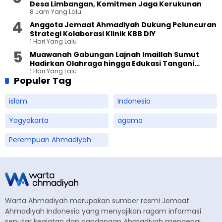
Desa Limbangan, Komitmen Jaga Kerukunan
8 Jam Yang Lalu
Anggota Jemaat Ahmadiyah Dukung Peluncuran
Strategi Kolaborasi Klinik KBB DIY
1 Hari Yang Lalu
Muawanah Gabungan Lajnah Imaillah Sumut
Hadirkan Olahraga hingga Edukasi Tangani
1 Hari Yang Lalu
Sampah
Populer Tag
islam
Indonesia
Yogyakarta
agama
Perempuan Ahmadiyah
Warta Ahmadiyah merupakan sumber resmi Jemaat
Ahmadiyah Indonesia yang menyajikan ragam informasi
seputar kegiatan dan pandangan Ahmadiyah mengenai