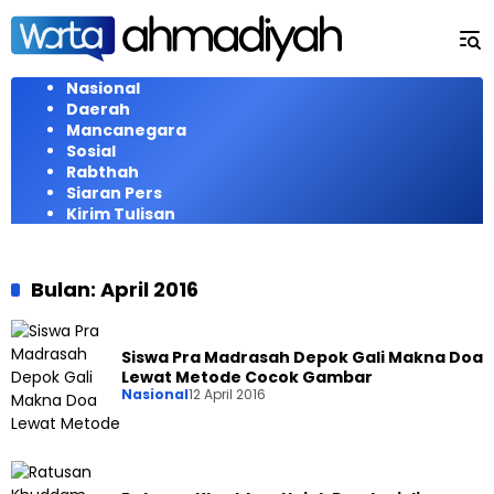
Langsung
ke
konten
Nasional
Daerah
Mancanegara
Sosial
Rabthah
Siaran Pers
Kirim Tulisan
Bulan:
April 2016
Siswa Pra Madrasah Depok Gali Makna Doa
Lewat Metode Cocok Gambar
Nasional
12 April 2016