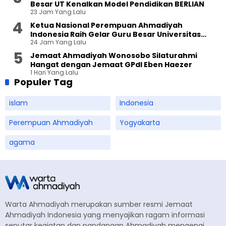
Besar UT Kenalkan Model Pendidikan BERLIAN
23 Jam Yang Lalu
Ketua Nasional Perempuan Ahmadiyah
Indonesia Raih Gelar Guru Besar Universitas
24 Jam Yang Lalu
Terbuka
Jemaat Ahmadiyah Wonosobo Silaturahmi
Hangat dengan Jemaat GPdI Eben Haezer
1 Hari Yang Lalu
Populer Tag
islam
Indonesia
Perempuan Ahmadiyah
Yogyakarta
agama
Warta Ahmadiyah merupakan sumber resmi Jemaat
Ahmadiyah Indonesia yang menyajikan ragam informasi
seputar kegiatan dan pandangan Ahmadiyah mengenai