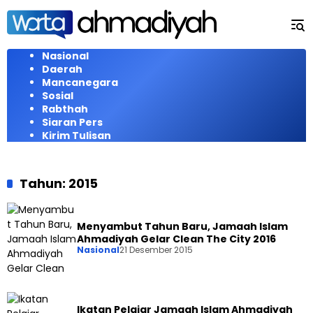
Langsung
ke
konten
Nasional
Daerah
Mancanegara
Sosial
Rabthah
Siaran Pers
Kirim Tulisan
Tahun:
2015
Menyambut Tahun Baru, Jamaah Islam
Ahmadiyah Gelar Clean The City 2016
Nasional
21 Desember 2015
Ikatan Pelajar Jamaah Islam Ahmadiyah