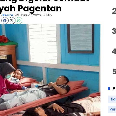
yah Pagentan
Berita
19 Januari 2026
2 Min
P
isl
Pe