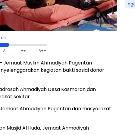
ag
tan
A
A+
A++
– Jemaat Muslim Ahmadiyah Pagentan
yelenggarakan kegiatan bakti sosial donor
 Madrasah Ahmadiyah Desa Kasmaran dan
akat sekitar.
ta Jemaat Ahmadiyah Pagentan dan masyarakat
an Masjid Al Huda, Jemaat Ahmadiyah