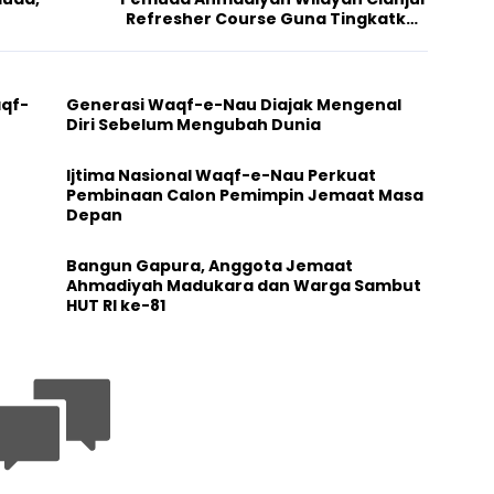
Refresher Course Guna Tingkatkan
Pengkhidmatan
aqf-
Generasi Waqf-e-Nau Diajak Mengenal
Diri Sebelum Mengubah Dunia
Ijtima Nasional Waqf-e-Nau Perkuat
Pembinaan Calon Pemimpin Jemaat Masa
Depan
Bangun Gapura, Anggota Jemaat
Ahmadiyah Madukara dan Warga Sambut
HUT RI ke-81