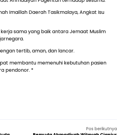
emaat Ahmadiyah Pagentan terhadap sesama.
h Imaillah Daerah Tasikmalaya, Angkat Isu
t kerja sama yang baik antara Jemaat Muslim
arnegara.
engan tertib, aman, dan lancar.
dapat membantu memenuhi kebutuhan pasien
ra pendonor. *
Pos berikutnya
Huda,
Pemuda Ahmadiyah Wilayah Cianjur