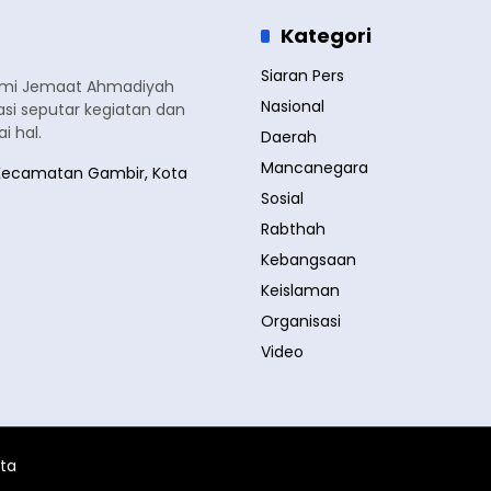
Kategori
Siaran Pers
smi Jemaat Ahmadiyah
Nasional
si seputar kegiatan dan
 hal.
Daerah
Mancanegara
a, Kecamatan Gambir, Kota
Sosial
Rabthah
Kebangsaan
Keislaman
Organisasi
Video
ita