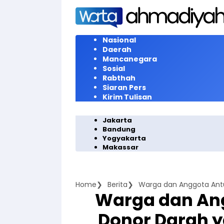
Langsung
ke
konten
Nasional
Daerah
Mancanegara
Sosial
Rabthah
Siaran Pers
Kirim Tulisan
Jakarta
Bandung
Yogyakarta
Makassar
Home
Berita
Warga dan Ang
Donor Darah y