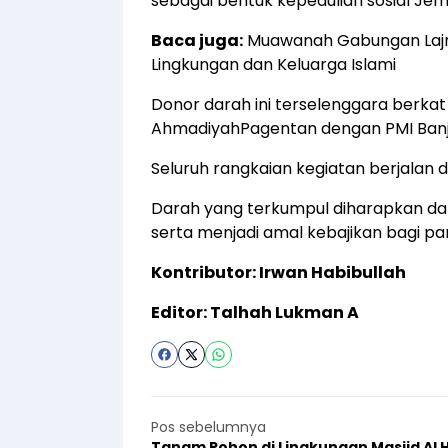
sebagai bentuk kepedulian sosial J
Baca juga:
Muawanah Gabungan Lajna
Lingkungan dan Keluarga Islami
Donor darah ini terselenggara berka
AhmadiyahPagentan dengan PMI Banj
Seluruh rangkaian kegiatan berjalan d
Darah yang terkumpul diharapkan 
serta menjadi amal kebajikan bagi pa
Kontributor: Irwan Habibullah
Editor: Talhah Lukman A
Pos sebelumnya
Tanam Pohon di Lingkungan Masjid Al 