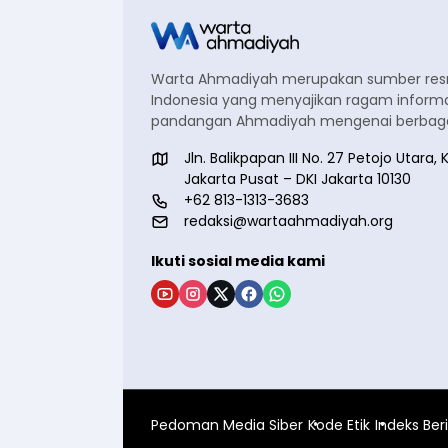
Warta Ahmadiyah merupakan sumber re
Indonesia yang menyajikan ragam informa
pandangan Ahmadiyah mengenai berbagai
Jln. Balikpapan III No. 27 Petojo Utar
Jakarta Pusat – DKI Jakarta 10130
+62 813-1313-3683
redaksi@wartaahmadiyah.org
Ikuti sosial media kami
Pedoman Media Siber
Kode Etik
Indeks Ber