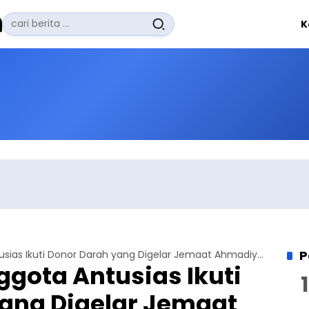
Pencarian
K
untuk:
#
Zuhairi Misrawi
#
Zoom
#
Zero Waste
#
Zaki Firdaus
#
Zafrullah Ahmad Pontoh
No Recent Searches Yet.
P
Warga dan Anggota Antusias Ikuti Donor Darah yang Digelar Jemaat Ahmadiyah Pagentan
gota Antusias Ikuti
ang Digelar Jemaat