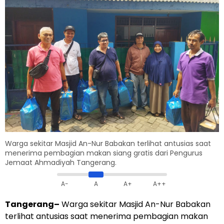
Warga sekitar Masjid An-Nur Babakan terlihat antusias saat
menerima pembagian makan siang gratis dari Pengurus
Jemaat Ahmadiyah Tangerang.
A-
A
A+
A++
Tangerang–
Warga sekitar Masjid An-Nur Babakan
terlihat antusias saat menerima pembagian makan