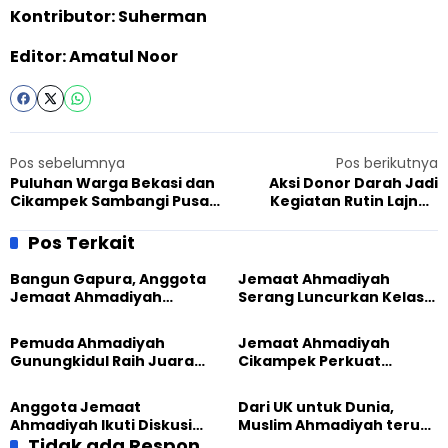
Kontributor: Suherman
Editor: Amatul Noor
Pos sebelumnya
Pos berikutnya
Puluhan Warga Bekasi dan
Aksi Donor Darah Jadi
Cikampek Sambangi Pusat
Kegiatan Rutin Lajnah
Perdamaian Ahmadiyah di
Imaillah Sukamaju Garut
Parung Bogor
Pos Terkait
Bangun Gapura, Anggota
Jemaat Ahmadiyah
Jemaat Ahmadiyah
Serang Luncurkan Kelas
Madukara dan Warga
Tatar, Fokus Cetak
Sambut HUT RI ke-81
Generasi Unggul
Pemuda Ahmadiyah
Jemaat Ahmadiyah
Gunungkidul Raih Juara
Cikampek Perkuat
Lomba Video Literasi 2026
Komitmen Bangun Masjid
Lewat Pengajian
Anggota Jemaat
Dari UK untuk Dunia,
Gabungan
Ahmadiyah Ikuti Diskusi
Muslim Ahmadiyah terus
Pluralisme di Yogyakarta
Tidak ada Respon
perkuat Persaudaraan