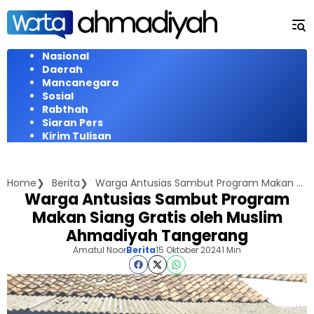
Langsung
ke
konten
Nasional
Daerah
Mancanegara
Sosial
Rabthah
Siaran Pers
Kirim Tulisan
Home
Berita
Warga Antusias Sambut Program Makan Siang Gratis oleh Muslim Ahmadiyah Tangerang
Warga Antusias Sambut Program
Makan Siang Gratis oleh Muslim
Ahmadiyah Tangerang
Amatul Noor
Berita
15 Oktober 2024
1 Min