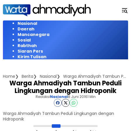
Langsung
ke
konten
Nasional
Daerah
Mancanegara
Sosial
Rabthah
Siaran Pers
Kirim Tulisan
Home
Berita
Nasional
Warga Ahmadiyah Tambun Peduli Lingkungan dengan Hidroponik
Warga Ahmadiyah Tambun Peduli
Lingkungan dengan Hidroponik
Redaksi
Nasional
8 Juni 2016
1 Min
Warga Ahmadiyah Tambun Peduli Lingkungan dengan
Hidroponik