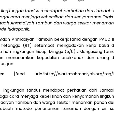
A-
A
A+
A++
lingkungan tandus mendapat perhatian dari Jamaah
agai cara menjaga kebersihan dan kenyamanan lingk
maah Ahmadiyah Tambun dan warga sekitar menaman
de hidroponik.
maah Ahmadiyah Tambun bekerjasama dengan PAUD I
 Tetangga (RT) setempat mengadakan kerja bakti 
 hari lingkungan hidup, Minggu (5/6) . Mengusung tema
juan menanamkan kepedulian anak-anak dan orang 
kungan.
a:
[feed url=”http://warta-ahmadiyah.org/tag/be
lingkungan tandus mendapat perhatian dari Jama
agai cara menjaga kebersihan dan kenyamanan lingkun
diyah Tambun dan warga sekitar menaman pohon d
. Sebuah metode penanaman tanaman dengan air se