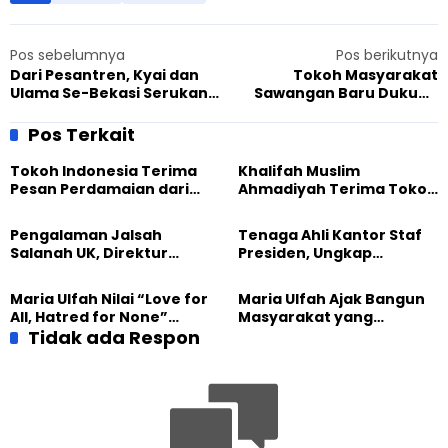
Pos sebelumnya
Pos berikutnya
Dari Pesantren, Kyai dan
Tokoh Masyarakat
Ulama Se-Bekasi Serukan
Sawangan Baru Dukung
Perdamaian
Bazar Murah Jamaah
Ahmadiyah Depok
Pos Terkait
Tokoh Indonesia Terima
Khalifah Muslim
Pesan Perdamaian dari
Ahmadiyah Terima Tokoh
Khalifah Muslim
Indonesia dalam Audiensi
Ahmadiyah
Khusus di Islamabad
Pengalaman Jalsah
Tenaga Ahli Kantor Staf
Salanah UK, Direktur
Presiden, Ungkap
SETARA Institute Soroti
Pengalaman Tak
Kekuatan Kemanusiaan
Tergantikan di Jalsah
Maria Ulfah Nilai “Love for
Maria Ulfah Ajak Bangun
Salanah Internasional
All, Hatred for None”
Masyarakat yang
Ahmadiyah UK
Semakin Relevan di
Tidak ada Respon
Melindungi Anak dan
Tengah Dunia yang
Menghormati Perbedaan
Terbelah