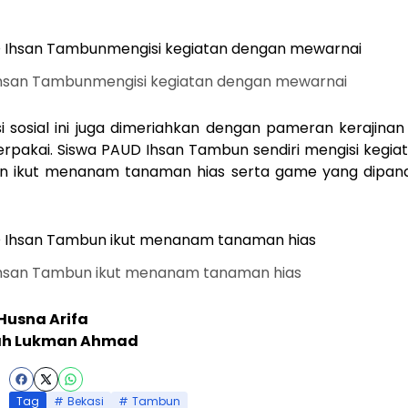
Ihsan Tambunmengisi kegiatan dengan mewarnai
ksi sosial ini juga dimeriahkan dengan pameran kerajina
erpakai. Siswa PAUD Ihsan Tambun sendiri mengisi kegiat
n ikut menanam tanaman hias serta game yang dipand
Ihsan Tambun ikut menanam tanaman hias
Husna Arifa
ah Lukman Ahmad
Tag
Bekasi
Tambun