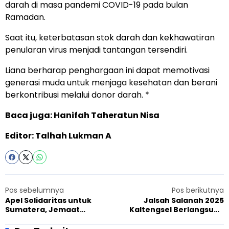
darah di masa pandemi COVID-19 pada bulan
Ramadan.
Saat itu, keterbatasan stok darah dan kekhawatiran
penularan virus menjadi tantangan tersendiri.
Liana berharap penghargaan ini dapat memotivasi
generasi muda untuk menjaga kesehatan dan berani
berkontribusi melalui donor darah. *
Baca juga: Hanifah Taheratun Nisa
Editor: Talhah Lukman A
Pos sebelumnya
Pos berikutnya
Apel Solidaritas untuk
Jalsah Salanah 2025
Sumatera, Jemaat
Kaltengsel Berlangsung
Ahmadiyah Kota Bogor
Kondusif, Peringati
Turut Berpartisipasi
Tasyakur