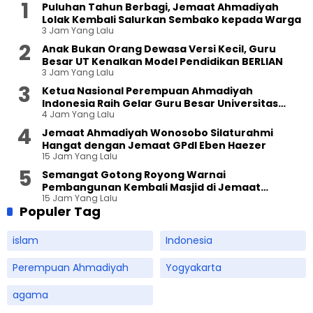
Puluhan Tahun Berbagi, Jemaat Ahmadiyah
Lolak Kembali Salurkan Sembako kepada Warga
3 Jam Yang Lalu
Anak Bukan Orang Dewasa Versi Kecil, Guru
Besar UT Kenalkan Model Pendidikan BERLIAN
3 Jam Yang Lalu
Ketua Nasional Perempuan Ahmadiyah
Indonesia Raih Gelar Guru Besar Universitas
4 Jam Yang Lalu
Terbuka
Jemaat Ahmadiyah Wonosobo Silaturahmi
Hangat dengan Jemaat GPdI Eben Haezer
15 Jam Yang Lalu
Semangat Gotong Royong Warnai
Pembangunan Kembali Masjid di Jemaat
15 Jam Yang Lalu
Ahmadiyah Sukapura
Populer Tag
islam
Indonesia
Perempuan Ahmadiyah
Yogyakarta
agama