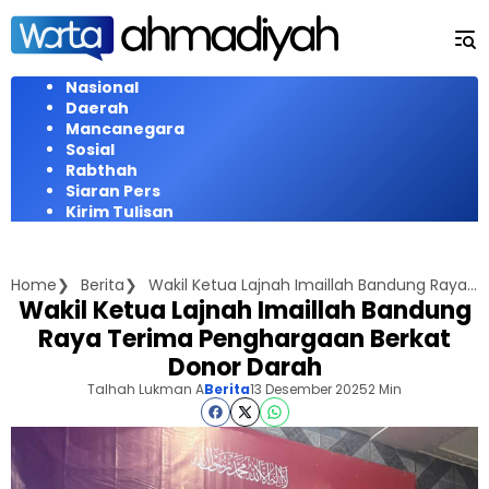
Langsung
ke
konten
Nasional
Daerah
Mancanegara
Sosial
Rabthah
Siaran Pers
Kirim Tulisan
Home
Berita
Wakil Ketua Lajnah Imaillah Bandung Raya Terima Penghargaan Berkat Donor Darah
Wakil Ketua Lajnah Imaillah Bandung
Raya Terima Penghargaan Berkat
Donor Darah
Talhah Lukman A
Berita
13 Desember 2025
2 Min