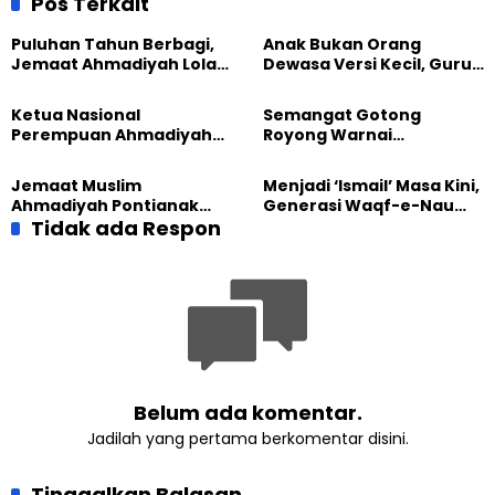
Pos Terkait
Puluhan Tahun Berbagi,
Anak Bukan Orang
Jemaat Ahmadiyah Lolak
Dewasa Versi Kecil, Guru
Kembali Salurkan
Besar UT Kenalkan Model
Sembako kepada Warga
Pendidikan BERLIAN
Ketua Nasional
Semangat Gotong
Perempuan Ahmadiyah
Royong Warnai
Indonesia Raih Gelar Guru
Pembangunan Kembali
Besar Universitas
Masjid di Jemaat
Jemaat Muslim
Menjadi ‘Ismail’ Masa Kini,
Terbuka
Ahmadiyah Sukapura
Ahmadiyah Pontianak
Generasi Waqf-e-Nau
dan Gereja Katedral
Tidak ada Respon
Diajak Hidup untuk
Perkuat Kolaborasi Sosial
Pengabdian
Belum ada komentar.
Jadilah yang pertama berkomentar disini.
Tinggalkan Balasan