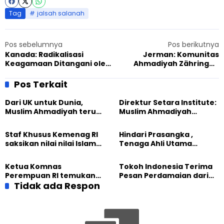
Tag
jalsah salanah
Pos sebelumnya
Pos berikutnya
Kanada: Radikalisasi
Jerman: Komunitas
Keagamaan Ditangani oleh
Ahmadiyah Zähringen
panel di Kamloops
memperkenalkan diri
mereka pada masyarakat
Pos Terkait
Dari UK untuk Dunia,
Direktur Setara Institute:
Muslim Ahmadiyah terus
Muslim Ahmadiyah
perkuat Persaudaraan
membangun Perdamaian
Kemanusiaan Global
Dunia dari “Infrastruktur
Staf Khusus Kemenag RI
Hindari Prasangka ,
Kemanusiaan”
saksikan nilai nilai Islam
Tenaga Ahli Utama
dalam Jalsah Salanah
Kantor Staf Presiden cek
Internasional Muslim
fakta langsung
Ketua Komnas
Tokoh Indonesia Terima
Ahmadiyah UK 2026
kehidupan Muslim
Perempuan RI temukan
Pesan Perdamaian dari
Ahmadiyah di Inggris
optimisme
Tidak ada Respon
Khalifah Muslim
Pemberdayaan
Ahmadiyah
Perempuan dari Sebuah
Pertemuan Umat Islam di
Inggris