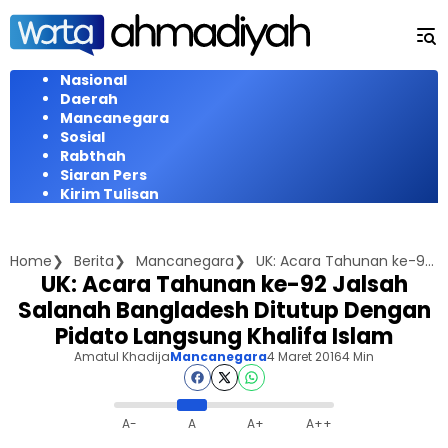
Langsung
ke
konten
Nasional
Daerah
Mancanegara
Sosial
Rabthah
Siaran Pers
Kirim Tulisan
Home
Berita
Mancanegara
UK: Acara Tahunan ke-92 Jalsah Salanah Bangladesh Ditutup Dengan Pidato Langsung Khalifa Islam
UK: Acara Tahunan ke-92 Jalsah
Salanah Bangladesh Ditutup Dengan
Pidato Langsung Khalifa Islam
Amatul Khadija
Mancanegara
4 Maret 2016
4 Min
A-
A
A+
A++