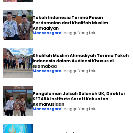
Tokoh Indonesia Terima Pesan
Perdamaian dari Khalifah Muslim
Ahmadiyah
Mancanegara
1 Minggu Yang Lalu
Khalifah Muslim Ahmadiyah Terima Tokoh
Indonesia dalam Audiensi Khusus di
Islamabad
Mancanegara
1 Minggu Yang Lalu
Pengalaman Jalsah Salanah UK, Direktur
SETARA Institute Soroti Kekuatan
Kemanusiaan
Mancanegara
1 Minggu Yang Lalu