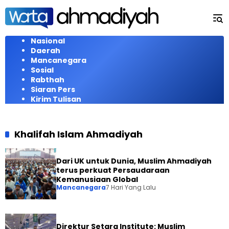
Langsung
ke
konten
Nasional
Daerah
Mancanegara
Sosial
Rabthah
Siaran Pers
Kirim Tulisan
Khalifah Islam Ahmadiyah
Dari UK untuk Dunia, Muslim Ahmadiyah
terus perkuat Persaudaraan
Kemanusiaan Global
Mancanegara
7 Hari Yang Lalu
Direktur Setara Institute: Muslim