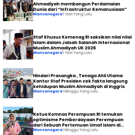
Ahmadiyah membangun Perdamaian
Dunia dari “Infrastruktur Kemanusiaan”
Mancanegara
7 Hari Yang Lalu
Staf Khusus Kemenag RI saksikan nilai nilai
Islam dalam Jalsah Salanah Internasional
Muslim Ahmadiyah UK 2026
Mancanegara
7 Hari Yang Lalu
Hindari Prasangka , Tenaga Ahli Utama
Kantor Staf Presiden cek fakta langsung
kehidupan Muslim Ahmadiyah di Inggris
Mancanegara
1 Minggu Yang Lalu
Ketua Komnas Perempuan RI temukan
optimisme Pemberdayaan Perempuan
dari Sebuah Pertemuan Umat Islam di
Mancanegara
1 Minggu Yang Lalu
Inggris