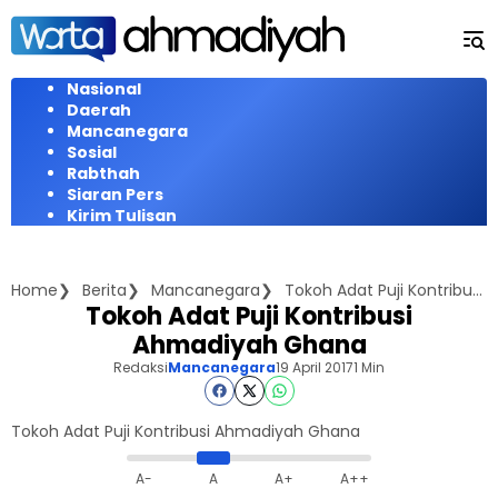
Langsung
ke
konten
Nasional
Daerah
Mancanegara
Sosial
Rabthah
Siaran Pers
Kirim Tulisan
Home
Berita
Mancanegara
Tokoh Adat Puji Kontribusi Ahmadiyah Ghana
Tokoh Adat Puji Kontribusi
Ahmadiyah Ghana
Redaksi
Mancanegara
19 April 2017
1 Min
Tokoh Adat Puji Kontribusi Ahmadiyah Ghana
A-
A
A+
A++