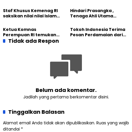
perkuat Persaudaraan
membangun Perdamaian
Kemanusiaan Global
Dunia dari “Infrastruktur
Staf Khusus Kemenag RI
Hindari Prasangka ,
Kemanusiaan”
saksikan nilai nilai Islam
Tenaga Ahli Utama
dalam Jalsah Salanah
Kantor Staf Presiden cek
Internasional Muslim
fakta langsung
Ketua Komnas
Tokoh Indonesia Terima
Ahmadiyah UK 2026
kehidupan Muslim
Perempuan RI temukan
Pesan Perdamaian dari
Ahmadiyah di Inggris
optimisme
Tidak ada Respon
Khalifah Muslim
Pemberdayaan
Ahmadiyah
Perempuan dari Sebuah
Pertemuan Umat Islam di
Inggris
Belum ada komentar.
Jadilah yang pertama berkomentar disini.
Tinggalkan Balasan
Alamat email Anda tidak akan dipublikasikan.
Ruas yang wajib
ditandai
*