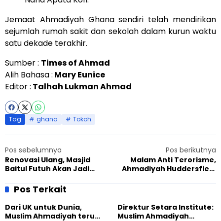
Jemaat Ahmadiyah Ghana sendiri telah mendirikan
sejumlah rumah sakit dan sekolah dalam kurun waktu
satu dekade terakhir.
Sumber :
Times of Ahmad
Alih Bahasa :
Mary Eunice
Editor :
Talhah Lukman Ahmad
Tag
ghana
Tokoh
Pos sebelumnya
Pos berikutnya
Renovasi Ulang, Masjid
Malam Anti Terorisme,
Baitul Futuh Akan Jadi
Ahmadiyah Huddersfield
Bangunan Spektakuler
Gelar Pameran Al-Quran di
Balaikota
Pos Terkait
Dari UK untuk Dunia,
Direktur Setara Institute:
Muslim Ahmadiyah terus
Muslim Ahmadiyah