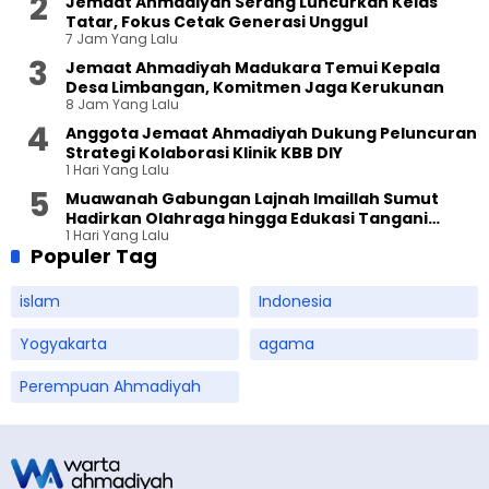
Jemaat Ahmadiyah Serang Luncurkan Kelas
Tatar, Fokus Cetak Generasi Unggul
7 Jam Yang Lalu
Jemaat Ahmadiyah Madukara Temui Kepala
Desa Limbangan, Komitmen Jaga Kerukunan
8 Jam Yang Lalu
Anggota Jemaat Ahmadiyah Dukung Peluncuran
Strategi Kolaborasi Klinik KBB DIY
1 Hari Yang Lalu
Muawanah Gabungan Lajnah Imaillah Sumut
Hadirkan Olahraga hingga Edukasi Tangani
1 Hari Yang Lalu
Sampah
Populer Tag
islam
Indonesia
Yogyakarta
agama
Perempuan Ahmadiyah