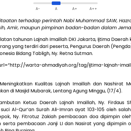
A-
A
A+
A++
eitaatan terhadap perintah Nabi Muhammad SAW, Hazr
Masih, Amir, maupun pimpinan badan-badan dalam Jemaat
atan tahunan Lajnah Imaillah DKI Jakarta, Ijtima Daerah 
orang yang terdiri dari peserta, Pengurus Daerah (Pengda
donesia Bidang Tabligh, Ny. Retna Sutman.
url=”http://warta-ahmadiyah.org/tag/ijtima-lajnah-imail
eningkatkan Kualitas Lajnah Imaillah dan Nashirat 
anakan di Masjid Mubarak, Lentang Agung Minggu, (17/4).
mbutan Ketua Daerah Lajnah Imaillah, Ny. Firdaus Sh
uci Al-Qur’an Surah Ali-Imran ayat 103-105 oleh sala
Depok, Ny. Fitrotuz Zakiah pembacaan doa dipimpin o
ah serta pembacaan Janji LI dan Nasirat yang dipimpin 
h Rina Purnima.