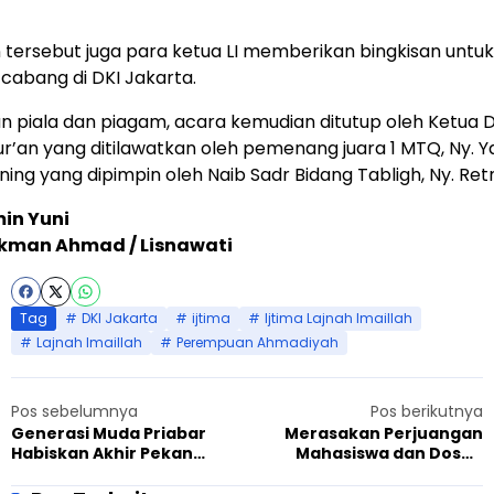
ersebut juga para ketua LI memberikan bingkisan untuk p
 cabang di DKI Jakarta.
n piala dan piagam, acara kemudian ditutup oleh Ketua
an yang ditilawatkan oleh pemenang juara 1 MTQ, Ny. Ya
ning yang dipimpin oleh Naib Sadr Bidang Tabligh, Ny. Re
in Yuni
kman Ahmad / Lisnawati
Tag
DKI Jakarta
ijtima
Ijtima Lajnah Imaillah
Lajnah Imaillah
Perempuan Ahmadiyah
Pos sebelumnya
Pos berikutnya
Generasi Muda Priabar
Merasakan Perjuangan
Habiskan Akhir Pekan
Mahasiswa dan Dosen
dengan Malam Khuddam
Jamiah Ahmadiyah
dan Pekan Atfhal
Taklukan Puncak Tertinggi