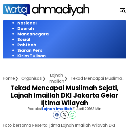
Langsung
ke
konten
Nasional
Daerah
Mancanegara
Sosial
Rabthah
Siaran Pers
Kirim Tulisan
Lajnah
Home
Organisasi
Tekad Mencapai Muslimah Sejati, Lajnah Imaillah DKI Jakarta Gelar Ijtima Wilayah
Imaillah
Tekad Mencapai Muslimah Sejati,
Lajnah Imaillah DKI Jakarta Gelar
Ijtima Wilayah
Redaksi
Lajnah Imaillah
21 April 2016
3 Min
Foto bersama Peserta Ijtima Lajnah Imaillah Wilayah DKI