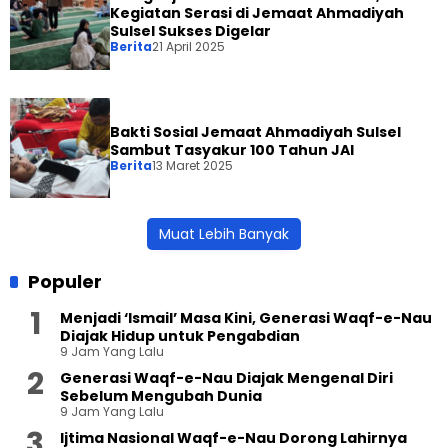
Kegiatan Serasi di Jemaat Ahmadiyah
Sulsel Sukses Digelar
Berita
21 April 2025
Bakti Sosial Jemaat Ahmadiyah Sulsel
Sambut Tasyakur 100 Tahun JAI
Berita
13 Maret 2025
Muat Lebih Banyak
Populer
Menjadi ‘Ismail’ Masa Kini, Generasi Waqf-e-Nau
Diajak Hidup untuk Pengabdian
9 Jam Yang Lalu
Generasi Waqf-e-Nau Diajak Mengenal Diri
Sebelum Mengubah Dunia
9 Jam Yang Lalu
Ijtima Nasional Waqf-e-Nau Dorong Lahirnya