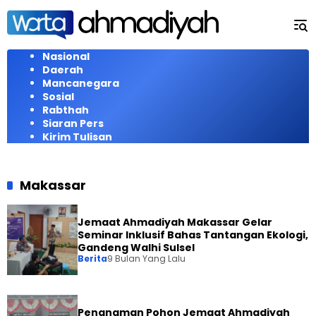
Langsung
ke
konten
Nasional
Daerah
Mancanegara
Sosial
Rabthah
Siaran Pers
Kirim Tulisan
Makassar
Jemaat Ahmadiyah Makassar Gelar
Seminar Inklusif Bahas Tantangan Ekologi,
Gandeng Walhi Sulsel
Berita
9 Bulan Yang Lalu
Penanaman Pohon Jemaat Ahmadiyah