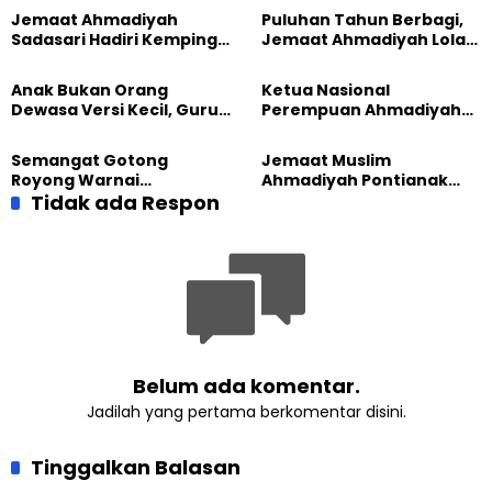
Jemaat Ahmadiyah
Puluhan Tahun Berbagi,
Sadasari Hadiri Kemping
Jemaat Ahmadiyah Lolak
Pemuda Lintas Agama di
Kembali Salurkan
Majalengka
Sembako kepada Warga
Anak Bukan Orang
Ketua Nasional
Dewasa Versi Kecil, Guru
Perempuan Ahmadiyah
Besar UT Kenalkan Model
Indonesia Raih Gelar Guru
Pendidikan BERLIAN
Besar Universitas
Semangat Gotong
Jemaat Muslim
Terbuka
Royong Warnai
Ahmadiyah Pontianak
Pembangunan Kembali
Tidak ada Respon
dan Gereja Katedral
Masjid di Jemaat
Perkuat Kolaborasi Sosial
Ahmadiyah Sukapura
Belum ada komentar.
Jadilah yang pertama berkomentar disini.
Tinggalkan Balasan