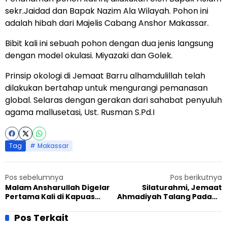
sekr.Jaidad dan Bapak Nazim Ala Wilayah. Pohon ini
adalah hibah dari Majelis Cabang Anshor Makassar.
Bibit kali ini sebuah pohon dengan dua jenis langsung
dengan model okulasi. Miyazaki dan Golek.
Prinsip okologi di Jemaat Barru alhamdulillah telah
dilakukan bertahap untuk mengurangi pemanasan
global. Selaras dengan gerakan dari sahabat penyuluh
agama mallusetasi, Ust. Rusman S.Pd.I
Tag
Makassar
Pos sebelumnya
Pos berikutnya
Malam Ansharullah Digelar
Silaturahmi, Jemaat
Pertama Kali di Kapuas
Ahmadiyah Talang Padang
Hulu, Peserta Antusias
Terima Kunjungan Kanwil
Kemenag
Pos Terkait