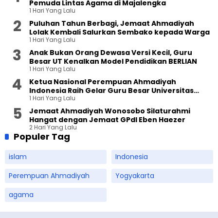
Pemuda Lintas Agama di Majalengka
1 Hari Yang Lalu
Puluhan Tahun Berbagi, Jemaat Ahmadiyah
Lolak Kembali Salurkan Sembako kepada Warga
1 Hari Yang Lalu
Anak Bukan Orang Dewasa Versi Kecil, Guru
Besar UT Kenalkan Model Pendidikan BERLIAN
1 Hari Yang Lalu
Ketua Nasional Perempuan Ahmadiyah
Indonesia Raih Gelar Guru Besar Universitas
1 Hari Yang Lalu
Terbuka
Jemaat Ahmadiyah Wonosobo Silaturahmi
Hangat dengan Jemaat GPdI Eben Haezer
2 Hari Yang Lalu
Populer Tag
islam
Indonesia
Perempuan Ahmadiyah
Yogyakarta
agama