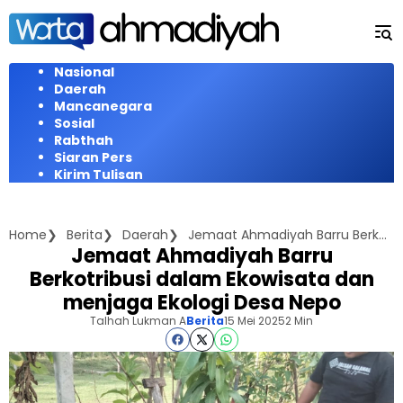
Langsung
ke
konten
Nasional
Daerah
Mancanegara
Sosial
Rabthah
Siaran Pers
Kirim Tulisan
Home
Berita
Daerah
Jemaat Ahmadiyah Barru Berkotribusi dalam Ekowisata dan menjaga Ekologi Desa Nepo
Jemaat Ahmadiyah Barru
Berkotribusi dalam Ekowisata dan
menjaga Ekologi Desa Nepo
Talhah Lukman A
Berita
15 Mei 2025
2 Min