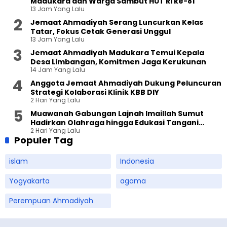
Madukara dan Warga Sambut HUT RI ke-81
13 Jam Yang Lalu
Jemaat Ahmadiyah Serang Luncurkan Kelas
Tatar, Fokus Cetak Generasi Unggul
13 Jam Yang Lalu
Jemaat Ahmadiyah Madukara Temui Kepala
Desa Limbangan, Komitmen Jaga Kerukunan
14 Jam Yang Lalu
Anggota Jemaat Ahmadiyah Dukung Peluncuran
Strategi Kolaborasi Klinik KBB DIY
2 Hari Yang Lalu
Muawanah Gabungan Lajnah Imaillah Sumut
Hadirkan Olahraga hingga Edukasi Tangani
2 Hari Yang Lalu
Sampah
Populer Tag
islam
Indonesia
Yogyakarta
agama
Perempuan Ahmadiyah