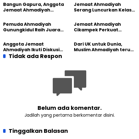
Bangun Gapura, Anggota
Jemaat Ahmadiyah
Jemaat Ahmadiyah
Serang Luncurkan Kelas
Madukara dan Warga
Tatar, Fokus Cetak
Sambut HUT RI ke-81
Generasi Unggul
Pemuda Ahmadiyah
Jemaat Ahmadiyah
Gunungkidul Raih Juara
Cikampek Perkuat
Lomba Video Literasi 2026
Komitmen Bangun Masjid
Lewat Pengajian
Anggota Jemaat
Dari UK untuk Dunia,
Gabungan
Ahmadiyah Ikuti Diskusi
Muslim Ahmadiyah terus
Pluralisme di Yogyakarta
Tidak ada Respon
perkuat Persaudaraan
Kemanusiaan Global
Belum ada komentar.
Jadilah yang pertama berkomentar disini.
Tinggalkan Balasan