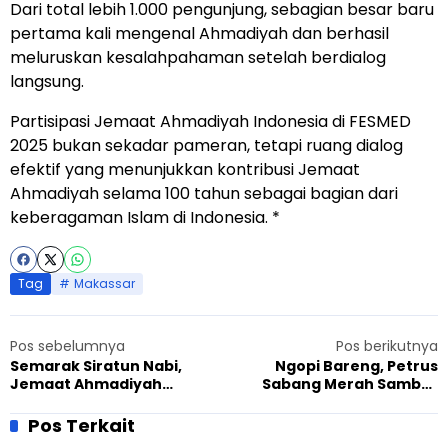
Dari total lebih 1.000 pengunjung, sebagian besar baru
pertama kali mengenal Ahmadiyah dan berhasil
meluruskan kesalahpahaman setelah berdialog
langsung.
Partisipasi Jemaat Ahmadiyah Indonesia di FESMED
2025 bukan sekadar pameran, tetapi ruang dialog
efektif yang menunjukkan kontribusi Jemaat
Ahmadiyah selama 100 tahun sebagai bagian dari
keberagaman Islam di Indonesia. *
Tag
Makassar
Pos sebelumnya
Pos berikutnya
Semarak Siratun Nabi,
Ngopi Bareng, Petrus
Jemaat Ahmadiyah
Sabang Merah Sambut
Mataram Ajak untuk
Hangat Silaturahmi
Teladani Sunnah Rasulullah
Ahmadiyah Sintang
Pos Terkait