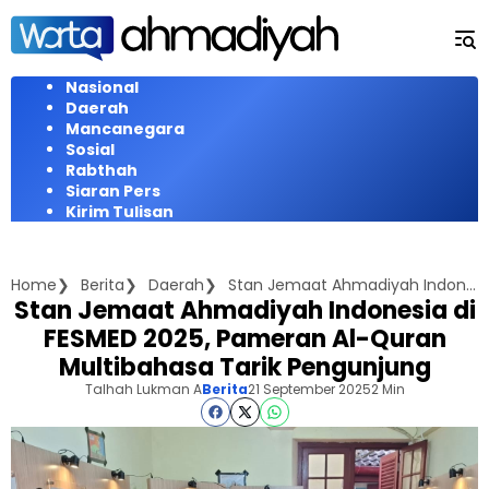
Langsung
ke
konten
Nasional
Daerah
Mancanegara
Sosial
Rabthah
Siaran Pers
Kirim Tulisan
Home
Berita
Daerah
Stan Jemaat Ahmadiyah Indonesia di FESMED 2025, Pameran Al-Quran Multibahasa Tarik Pengunjung
Stan Jemaat Ahmadiyah Indonesia di
FESMED 2025, Pameran Al-Quran
Multibahasa Tarik Pengunjung
Talhah Lukman A
Berita
21 September 2025
2 Min