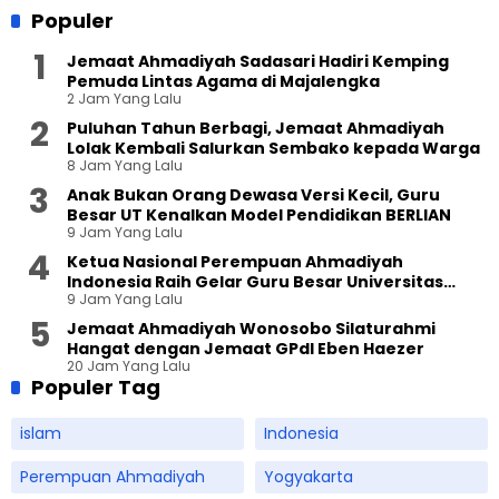
Populer
Jemaat Ahmadiyah Sadasari Hadiri Kemping
Pemuda Lintas Agama di Majalengka
2 Jam Yang Lalu
Puluhan Tahun Berbagi, Jemaat Ahmadiyah
Lolak Kembali Salurkan Sembako kepada Warga
8 Jam Yang Lalu
Anak Bukan Orang Dewasa Versi Kecil, Guru
Besar UT Kenalkan Model Pendidikan BERLIAN
9 Jam Yang Lalu
Ketua Nasional Perempuan Ahmadiyah
Indonesia Raih Gelar Guru Besar Universitas
9 Jam Yang Lalu
Terbuka
Jemaat Ahmadiyah Wonosobo Silaturahmi
Hangat dengan Jemaat GPdI Eben Haezer
20 Jam Yang Lalu
Populer Tag
islam
Indonesia
Perempuan Ahmadiyah
Yogyakarta