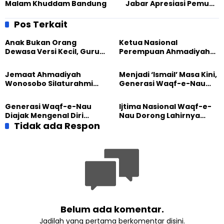
Malam Khuddam Bandung
Jabar Apresiasi Pemuda
Ahmadiyah Kota Bandung
Pos Terkait
Anak Bukan Orang
Ketua Nasional
Dewasa Versi Kecil, Guru
Perempuan Ahmadiyah
Besar UT Kenalkan Model
Indonesia Raih Gelar Guru
Pendidikan BERLIAN
Besar Universitas
Jemaat Ahmadiyah
Menjadi ‘Ismail’ Masa Kini,
Terbuka
Wonosobo Silaturahmi
Generasi Waqf-e-Nau
Hangat dengan Jemaat
Diajak Hidup untuk
GPdI Eben Haezer
Pengabdian
Generasi Waqf-e-Nau
Ijtima Nasional Waqf-e-
Diajak Mengenal Diri
Nau Dorong Lahirnya
Sebelum Mengubah
Tidak ada Respon
Generasi Pengkhidmat
Dunia
yang Militan
Belum ada komentar.
Jadilah yang pertama berkomentar disini.