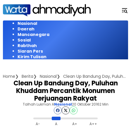
Langsung
ke
konten
Nasional
Daerah
Mancanegara
Sosial
Rabthah
Siaran Pers
Kirim Tulisan
Home
Berita
Nasional
Clean Up Bandung Day, Puluhan Khuddam Percantik Monumen Perjuangan Rakyat
Clean Up Bandung Day, Puluhan
Khuddam Percantik Monumen
Perjuangan Rakyat
Talhah Lukman A
Nasional
20 Oktober 2016
2 Min
A-
A
A+
A++