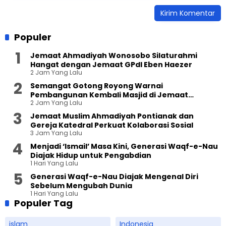
Populer
Jemaat Ahmadiyah Wonosobo Silaturahmi
Hangat dengan Jemaat GPdI Eben Haezer
2 Jam Yang Lalu
Semangat Gotong Royong Warnai
Pembangunan Kembali Masjid di Jemaat
2 Jam Yang Lalu
Ahmadiyah Sukapura
Jemaat Muslim Ahmadiyah Pontianak dan
Gereja Katedral Perkuat Kolaborasi Sosial
3 Jam Yang Lalu
Menjadi ‘Ismail’ Masa Kini, Generasi Waqf-e-Nau
Diajak Hidup untuk Pengabdian
1 Hari Yang Lalu
Generasi Waqf-e-Nau Diajak Mengenal Diri
Sebelum Mengubah Dunia
1 Hari Yang Lalu
Populer Tag
islam
Indonesia