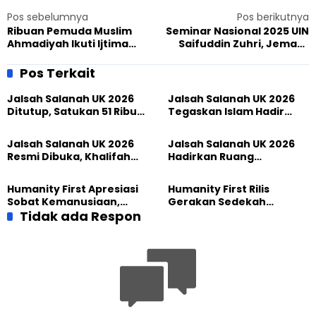
Pos sebelumnya
Pos berikutnya
Ribuan Pemuda Muslim
Seminar Nasional 2025 UIN
Ahmadiyah Ikuti Ijtima
Saifuddin Zuhri, Jemaat
MKAI-MAAI 2025, Pancarkan
Muslim Ahmadiyah
Nilai Keislaman
Purwokerto Gelar Pameran
Pos Terkait
Al Quran
Jalsah Salanah UK 2026
Jalsah Salanah UK 2026
Ditutup, Satukan 51 Ribu
Tegaskan Islam Hadir
Peserta dari 117 Negara
Melalui Ketakwaan,
Perdamaian, dan
Jalsah Salanah UK 2026
Jalsah Salanah UK 2026
Pengabdian
Resmi Dibuka, Khalifah
Hadirkan Ruang
Muslim Ahmadiyah
Persaudaraan Global,
Wujudkan Iman dalam
Tokoh Indonesia Turut
Humanity First Apresiasi
Humanity First Rilis
Perubahan Nyata
Ambil Bagian
Sobat Kemanusiaan,
Gerakan Sedekah
Sedekah yang
Tidak ada Respon
Kemanusiaan Berkat,
Menghadirkan Harapan
Hadirkan Harapan Melalui
bagi Sesama
Setiap Kebaikan