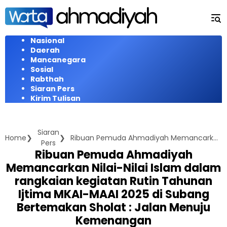
Langsung
ke
konten
Nasional
Daerah
Mancanegara
Sosial
Rabthah
Siaran Pers
Kirim Tulisan
Siaran
Home
Ribuan Pemuda Ahmadiyah Memancarkan Nilai-Nilai Islam dalam rangkaian kegiatan Rutin Tahunan Ijtima MKAI-MAAI 2025 di Subang Bertemakan Sholat : Jalan Menuju Kemenangan
Pers
Ribuan Pemuda Ahmadiyah
Memancarkan Nilai-Nilai Islam dalam
rangkaian kegiatan Rutin Tahunan
Ijtima MKAI-MAAI 2025 di Subang
Bertemakan Sholat : Jalan Menuju
Kemenangan