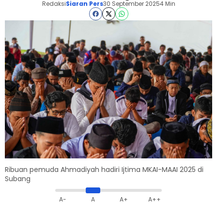
Redaksi
Siaran Pers
30 September 2025
4 Min
Ribuan pemuda Ahmadiyah hadiri Ijtima MKAI-MAAI 2025 di
Subang
A-
A
A+
A++