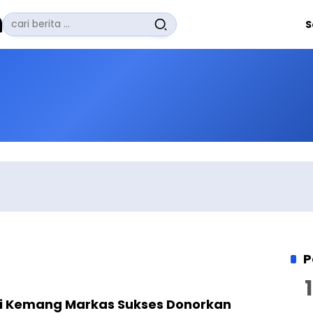
Pencarian
S
untuk:
#
Zuhairi Misrawi
#
Zoom
#
Zero Waste
#
Zaki Firdaus
#
Zafrullah Ahmad Pontoh
No Recent Searches Yet.
P
i Kemang Markas Sukses Donorkan