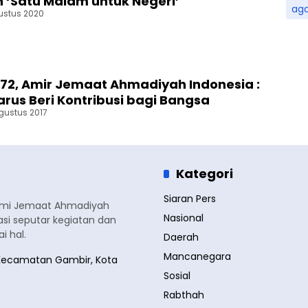
 ‘Satu Malam untuk Negeri’
ag
ustus 2020
-72, Amir Jemaat Ahmadiyah Indonesia :
rus Beri Kontribusi bagi Bangsa
Agustus 2017
Kategori
Siaran Pers
smi Jemaat Ahmadiyah
Nasional
si seputar kegiatan dan
 hal.
Daerah
Mancanegara
a, Kecamatan Gambir, Kota
Sosial
Rabthah