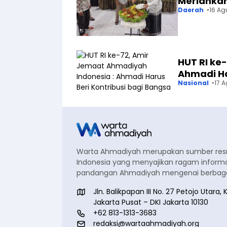
Meriahkan
Daerah
16 Ag
HUT RI ke
Ahmadi Ha
Nasional
17 
Warta Ahmadiyah merupakan sumber re
Indonesia yang menyajikan ragam informa
pandangan Ahmadiyah mengenai berbagai
Jln. Balikpapan III No. 27 Petojo Utar
Jakarta Pusat – DKI Jakarta 10130
+62 813-1313-3683
redaksi@wartaahmadiyah.org