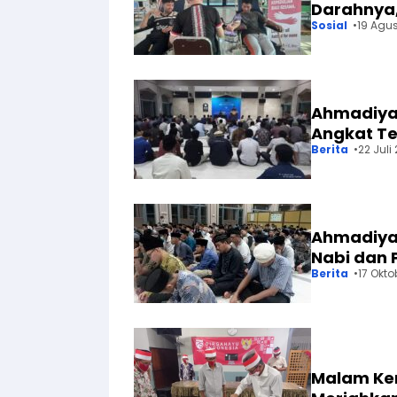
Darahnya,
Sosial
19 Agu
Ahmadiyah
Angkat Te
Berita
22 Juli
Ahmadiyah
Nabi dan 
Berita
17 Okto
Malam Ke