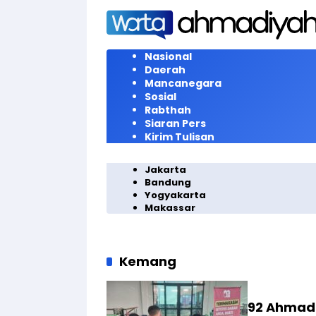
Langsung
ke
konten
Nasional
Daerah
Mancanegara
Sosial
Rabthah
Siaran Pers
Kirim Tulisan
Jakarta
Bandung
Yogyakarta
Makassar
Kemang
92 Ahmad