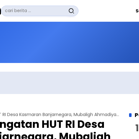
Pencarian
S
untuk:
#
Zuhairi Misrawi
#
Zoom
#
Zero Waste
#
Zaki Firdaus
#
Zafrullah Ahmad Pontoh
No Recent Searches Yet.
P
Syukuran Peringatan HUT RI Desa Kasmaran Banjarnegara, Mubaligh Ahmadiyah Kupas Arti Kemerdekaan
ngatan HUT RI Desa
arnegara, Mubaligh