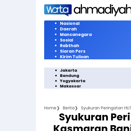
Langsung
ke
konten
Nasional
Daerah
Mancanegara
Sosial
Rabthah
Siaran Pers
Kirim Tulisan
Jakarta
Bandung
Yogyakarta
Makassar
Home
Berita
Syukuran Peri
Kasmaran Banj