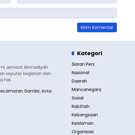
Kategori
Siaran Pers
smi Jemaat Ahmadiyah
Nasional
si seputar kegiatan dan
 hal.
Daerah
Mancanegara
a, Kecamatan Gambir, Kota
Sosial
Rabthah
Kebangsaan
Keislaman
Organisasi