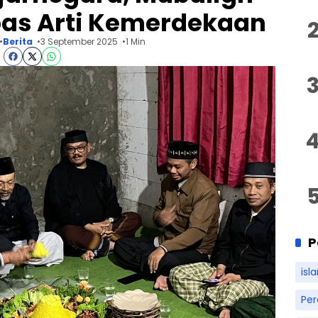
as Arti Kemerdekaan
Berita
3 September 2025
1 Min
P
isl
Pe