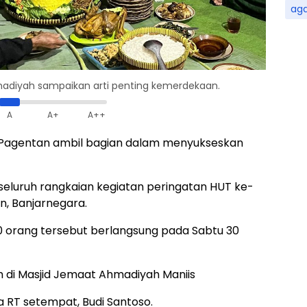
ag
madiyah sampaikan arti penting kemerdekaan.
A
A+
A++
Pagentan ambil bagian dalam menyukseskan
seluruh rangkaian kegiatan peringatan HUT ke-
n, Banjarnegara.
80 orang tersebut berlangsung pada Sabtu 30
h di Masjid Jemaat Ahmadiyah Maniis
 RT setempat, Budi Santoso.