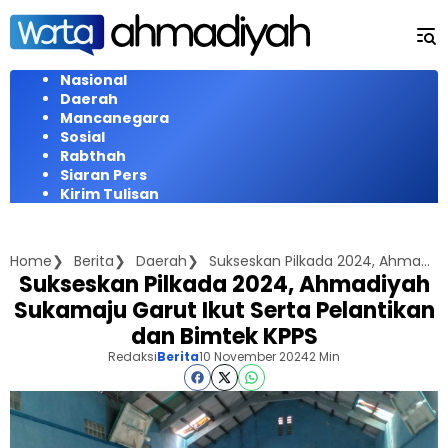
Langsung
ke
konten
Nasional
Daerah
Mancanegara
Sosial
Rabthah
Siaran Pers
Kirim Tulisan
Home
Berita
Daerah
Sukseskan Pilkada 2024, Ahmadiyah Sukamaju Garut Ikut Serta Pelantikan dan Bimtek KPPS
Sukseskan Pilkada 2024, Ahmadiyah
Sukamaju Garut Ikut Serta Pelantikan
dan Bimtek KPPS
Redaksi
Berita
10 November 2024
2 Min