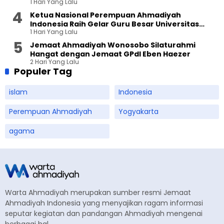
1 Hari Yang Lalu
Ketua Nasional Perempuan Ahmadiyah
Indonesia Raih Gelar Guru Besar Universitas
1 Hari Yang Lalu
Terbuka
Jemaat Ahmadiyah Wonosobo Silaturahmi
Hangat dengan Jemaat GPdI Eben Haezer
2 Hari Yang Lalu
Populer Tag
islam
Indonesia
Perempuan Ahmadiyah
Yogyakarta
agama
Warta Ahmadiyah merupakan sumber resmi Jemaat
Ahmadiyah Indonesia yang menyajikan ragam informasi
seputar kegiatan dan pandangan Ahmadiyah mengenai