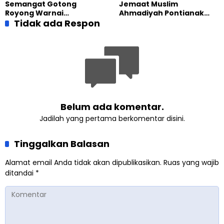
Semangat Gotong
Jemaat Muslim
Terbuka
Royong Warnai
Ahmadiyah Pontianak
Pembangunan Kembali
Tidak ada Respon
dan Gereja Katedral
Masjid di Jemaat
Perkuat Kolaborasi Sosial
Ahmadiyah Sukapura
Belum ada komentar.
Jadilah yang pertama berkomentar disini.
Tinggalkan Balasan
Alamat email Anda tidak akan dipublikasikan.
Ruas yang wajib
ditandai
*