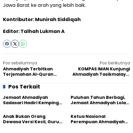
Jawa Barat ke arah yang lebih baik.
Kontributor: Munirah Siddiqah
Editor: Talhah Lukman A
Pos sebelumnya
Pos berikutnya
Ahmadiyah Terbitkan
KOMPAS IMAN Kunjungi
Terjemahan Al-Quran
Ahmadiyah Tasikmalaya,
dalam Bahasa Daerah
Ajang Silahturahmi
Indonesia
Komunitas Lintas Agama
Pos Terkait
Jemaat Ahmadiyah
Puluhan Tahun Berbagi,
Sadasari Hadiri Kemping
Jemaat Ahmadiyah Lolak
Pemuda Lintas Agama di
Kembali Salurkan
Majalengka
Sembako kepada Warga
Anak Bukan Orang
Ketua Nasional
Dewasa Versi Kecil, Guru
Perempuan Ahmadiyah
Besar UT Kenalkan Model
Indonesia Raih Gelar Guru
Pendidikan BERLIAN
Besar Universitas