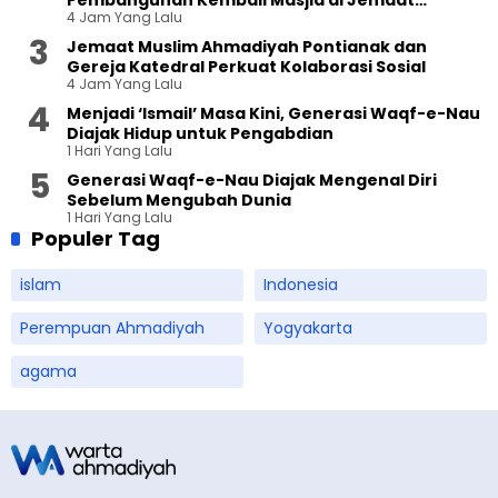
Pembangunan Kembali Masjid di Jemaat
4 Jam Yang Lalu
Ahmadiyah Sukapura
Jemaat Muslim Ahmadiyah Pontianak dan
Gereja Katedral Perkuat Kolaborasi Sosial
4 Jam Yang Lalu
Menjadi ‘Ismail’ Masa Kini, Generasi Waqf-e-Nau
Diajak Hidup untuk Pengabdian
1 Hari Yang Lalu
Generasi Waqf-e-Nau Diajak Mengenal Diri
Sebelum Mengubah Dunia
1 Hari Yang Lalu
Populer Tag
islam
Indonesia
Perempuan Ahmadiyah
Yogyakarta
agama