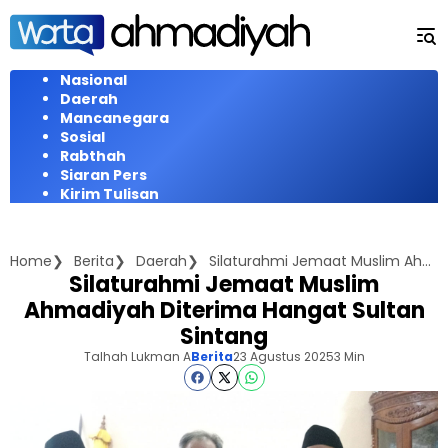
Langsung
ke
konten
Nasional
Daerah
Mancanegara
Sosial
Rabthah
Siaran Pers
Kirim Tulisan
Home
Berita
Daerah
Silaturahmi Jemaat Muslim Ahmadiyah Diterima Hangat Sultan Sintang
Silaturahmi Jemaat Muslim
Ahmadiyah Diterima Hangat Sultan
Sintang
Talhah Lukman A
Berita
23 Agustus 2025
3 Min