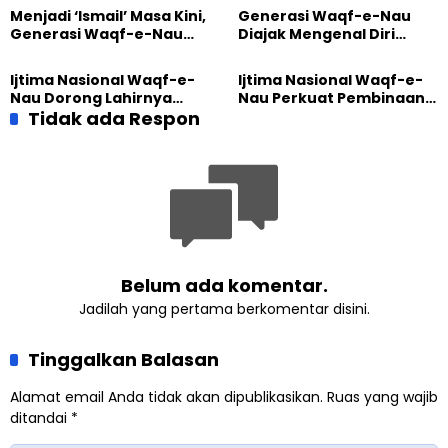
Masjid di Jemaat
Perkuat Kolaborasi Sosial
Menjadi ‘Ismail’ Masa Kini,
Generasi Waqf-e-Nau
Ahmadiyah Sukapura
Generasi Waqf-e-Nau
Diajak Mengenal Diri
Diajak Hidup untuk
Sebelum Mengubah
Pengabdian
Dunia
Ijtima Nasional Waqf-e-
Ijtima Nasional Waqf-e-
Nau Dorong Lahirnya
Nau Perkuat Pembinaan
Generasi Pengkhidmat
Tidak ada Respon
Calon Pemimpin Jemaat
yang Militan
Masa Depan
Belum ada komentar.
Jadilah yang pertama berkomentar disini.
Tinggalkan Balasan
Alamat email Anda tidak akan dipublikasikan.
Ruas yang wajib
ditandai
*