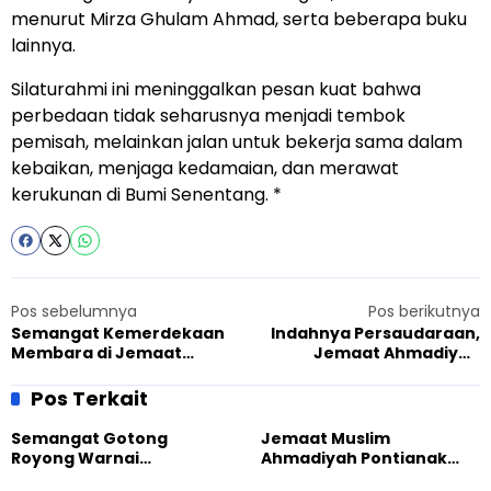
menurut Mirza Ghulam Ahmad, serta beberapa buku
lainnya.
Silaturahmi ini meninggalkan pesan kuat bahwa
perbedaan tidak seharusnya menjadi tembok
pemisah, melainkan jalan untuk bekerja sama dalam
kebaikan, menjaga kedamaian, dan merawat
kerukunan di Bumi Senentang. *
Pos sebelumnya
Pos berikutnya
Semangat Kemerdekaan
Indahnya Persaudaraan,
Membara di Jemaat
Jemaat Ahmadiyah
Ahmadiyah Kawalu
Sebamban dan Warga
Tasikmalaya
Sumber Makmur Kompak di
Pos Terkait
Lomba HUT RI
Semangat Gotong
Jemaat Muslim
Royong Warnai
Ahmadiyah Pontianak
Pembangunan Kembali
dan Gereja Katedral