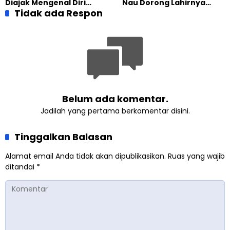
Diajak Mengenal Diri
Nau Dorong Lahirnya
Sebelum Mengubah
Tidak ada Respon
Generasi Pengkhidmat
Dunia
yang Militan
Belum ada komentar.
Jadilah yang pertama berkomentar disini.
Tinggalkan Balasan
Alamat email Anda tidak akan dipublikasikan.
Ruas yang wajib
ditandai
*