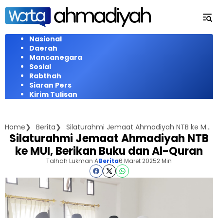
Langsung
ke
konten
Nasional
Daerah
Mancanegara
Sosial
Rabthah
Siaran Pers
Kirim Tulisan
Home
Berita
Silaturahmi Jemaat Ahmadiyah NTB ke MUI, Berikan Buku dan Al-Quran
Silaturahmi Jemaat Ahmadiyah NTB
ke MUI, Berikan Buku dan Al-Quran
Talhah Lukman A
Berita
6 Maret 2025
2 Min