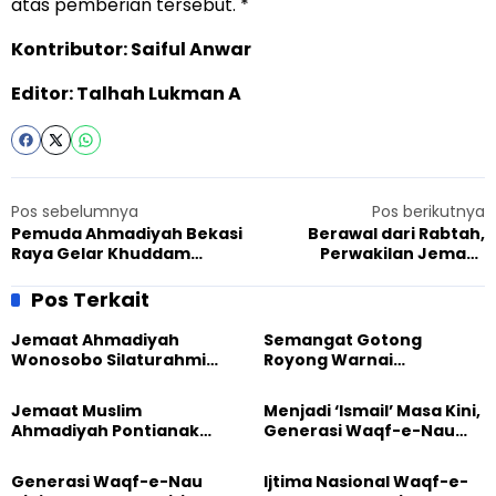
atas pemberian tersebut. *
Kontributor: Saiful Anwar
Editor: Talhah Lukman A
Pos sebelumnya
Pos berikutnya
Pemuda Ahmadiyah Bekasi
Berawal dari Rabtah,
Raya Gelar Khuddam
Perwakilan Jemaat
Connect di Tambun,
Ahmadiyah Sukses
Meningkatkan Akhlak dan
Sosialisasi Kantibmas di
Pos Terkait
Spiritualitas melalui Shalat
Desar Mareje Lombok Barat
Jemaat Ahmadiyah
Semangat Gotong
Wonosobo Silaturahmi
Royong Warnai
Hangat dengan Jemaat
Pembangunan Kembali
GPdI Eben Haezer
Masjid di Jemaat
Jemaat Muslim
Menjadi ‘Ismail’ Masa Kini,
Ahmadiyah Sukapura
Ahmadiyah Pontianak
Generasi Waqf-e-Nau
dan Gereja Katedral
Diajak Hidup untuk
Perkuat Kolaborasi Sosial
Pengabdian
Generasi Waqf-e-Nau
Ijtima Nasional Waqf-e-