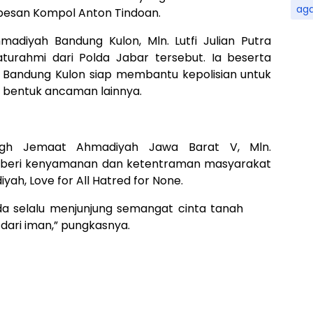
ag
 pesan Kompol Anton Tindoan.
adiyah Bandung Kulon, Mln. Lutfi Julian Putra
turahmi dari Polda Jabar tersebut. Ia beserta
 Bandung Kulon siap membantu kepolisian untuk
 bentuk ancaman lainnya.
ligh Jemaat Ahmadiyah Jawa Barat V, Mln.
emberi kenyamanan dan ketentraman masyarakat
h, Love for All Hatred for None.
a selalu menjunjung semangat cinta tanah
 dari iman,” pungkasnya.