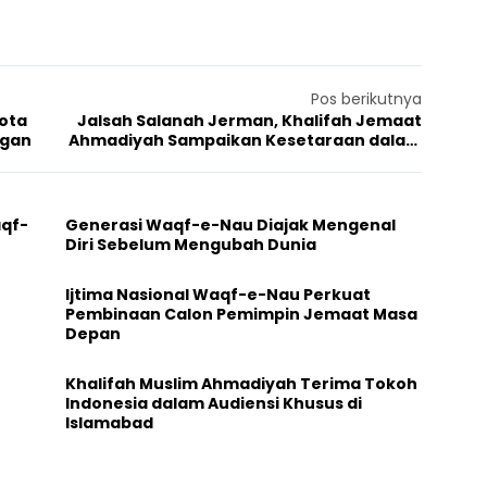
Pos berikutnya
Kota
Jalsah Salanah Jerman, Khalifah Jemaat
ngan
Ahmadiyah Sampaikan Kesetaraan dalam
Islam
aqf-
Generasi Waqf-e-Nau Diajak Mengenal
Diri Sebelum Mengubah Dunia
Ijtima Nasional Waqf-e-Nau Perkuat
Pembinaan Calon Pemimpin Jemaat Masa
Depan
Khalifah Muslim Ahmadiyah Terima Tokoh
Indonesia dalam Audiensi Khusus di
Islamabad