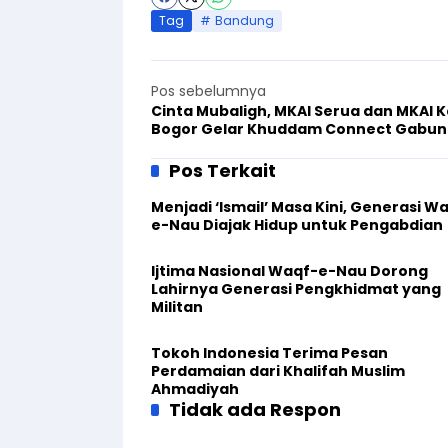
Tag
Bandung
Pos sebelumnya
Cinta Mubaligh, MKAI Serua dan MKAI 
Bogor Gelar Khuddam Connect Gabu
Pos Terkait
Menjadi ‘Ismail’ Masa Kini, Generasi W
e-Nau Diajak Hidup untuk Pengabdian
Ijtima Nasional Waqf-e-Nau Dorong
Lahirnya Generasi Pengkhidmat yang
Militan
Tokoh Indonesia Terima Pesan
Perdamaian dari Khalifah Muslim
Ahmadiyah
Tidak ada Respon