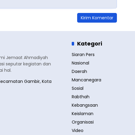
Kategori
Siaran Pers
smi Jemaat Ahmadiyah
Nasional
si seputar kegiatan dan
 hal.
Daerah
Mancanegara
a, Kecamatan Gambir, Kota
Sosial
Rabthah
Kebangsaan
Keislaman
Organisasi
Video