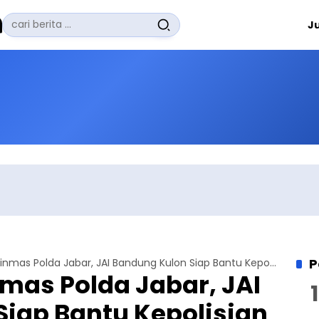
Pencarian
J
untuk:
#
Zuhairi Misrawi
#
Zoom
#
Zero Waste
#
Zaki Firdaus
#
Zafrullah Ahmad Pontoh
No Recent Searches Yet.
P
Silaturahmi Binmas Polda Jabar, JAI Bandung Kulon Siap Bantu Kepolisian Tangkal Radikalisme
mas Polda Jabar, JAI
iap Bantu Kepolisian