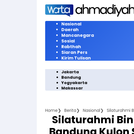
Langsung
ke
konten
Nasional
Daerah
Mancanegara
Sosial
Rabthah
Siaran Pers
Kirim Tulisan
Jakarta
Bandung
Yogyakarta
Makassar
Home
Berita
Nasional
Silaturahmi Bin
Bandung Kulon S