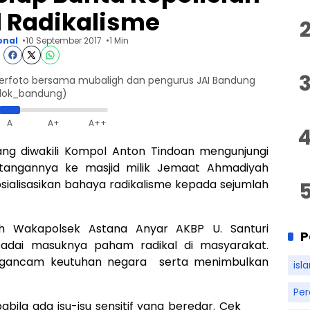
 Radikalisme
onal
10 September 2017
1 Min
 berfoto bersama mubaligh dan pengurus JAI Bandung
bdok_bandung)
A
A+
A++
ng diwakili Kompol Anton Tindoan mengunjungi
datangannya ke masjid milik Jemaat Ahmadiyah
ialisasikan bahaya radikalisme kepada sejumlah
h Wakapolsek Astana Anyar AKBP U. Santuri
P
adai masuknya paham radikal di masyarakat.
ngancam keutuhan negara serta menimbulkan
isl
Pe
bila ada isu-isu sensitif yang beredar. Cek