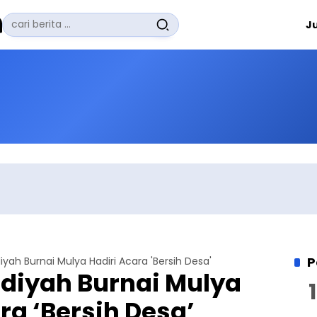
Pencarian
J
untuk:
#
Zuhairi Misrawi
#
Zoom
#
Zero Waste
#
Zaki Firdaus
#
Zafrullah Ahmad Pontoh
No Recent Searches Yet.
P
ah Burnai Mulya Hadiri Acara 'Bersih Desa'
iyah Burnai Mulya
ra ‘Bersih Desa’