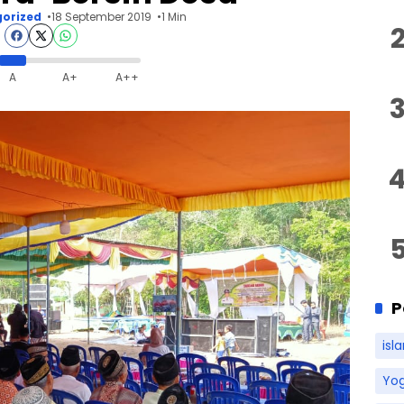
orized
18 September 2019
1 Min
A
A+
A++
P
isl
Yo