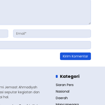
Kategori
Siaran Pers
smi Jemaat Ahmadiyah
Nasional
si seputar kegiatan dan
 hal.
Daerah
Mancanegara