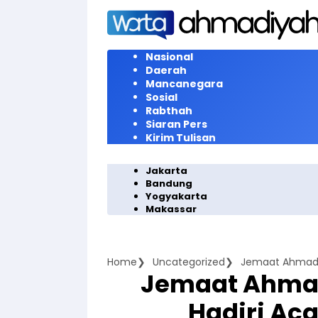
Langsung
ke
konten
Nasional
Daerah
Mancanegara
Sosial
Rabthah
Siaran Pers
Kirim Tulisan
Jakarta
Bandung
Yogyakarta
Makassar
Home
Uncategorized
Jemaat Ahmadiy
Jemaat Ahmad
Hadiri Aca