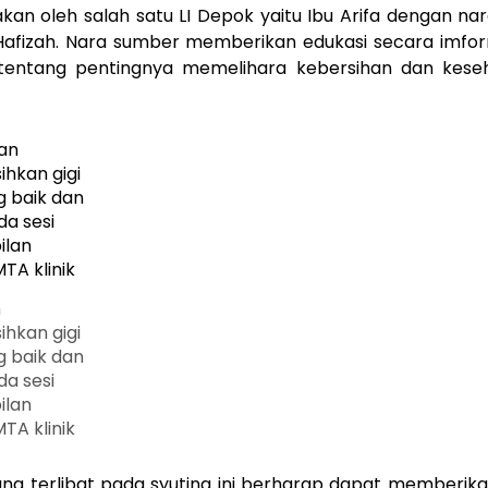
akan oleh salah satu LI Depok yaitu Ibu Arifa dengan n
Hafizah. Nara sumber memberikan edukasi secara imfor
tentang pentingnya memelihara kebersihan dan keseh
n
hkan gigi
g baik dan
a sesi
ilan
TA klinik
ng terlibat pada syuting ini berharap dapat memberika