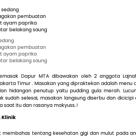
sedang
gakan pembuatan
et ayam paprika
atar belakang saung
masak Dapur MTA dibawakan oleh 2 anggota Lajnah
akarta Timur . Masakan yang dipraktekan adalah menu ay
dan hidangan penutup yaitu pudding gula merah. Lucun
k sudah selesai, masakan langsung diserbu dan dicicipi
a saat itu dan rasanya makyuss..!
Klinik
ik membahas tentang kesehatan gigi dan mulut pada an