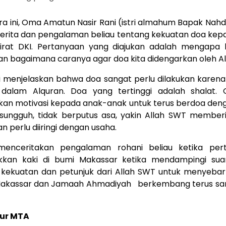
a ini, Oma Amatun Nasir Rani (istri almahum Bapak Nahdi
cerita dan pengalaman beliau tentang kekuatan doa kep
irat DKI. Pertanyaan yang diajukan adalah mengapa k
n bagaimana caranya agar doa kita didengarkan oleh Al
 menjelaskan bahwa doa sangat perlu dilakukan karena
 dalam Alquran. Doa yang tertinggi adalah shalat.
an motivasi kepada anak-anak untuk terus berdoa deng
sungguh, tidak berputus asa, yakin Allah SWT member
an perlu diiringi dengan usaha.
menceritakan pengalaman rohani beliau ketika per
kkan kaki di bumi Makassar ketika mendampingi suam
kekuatan dan petunjuk dari Allah SWT untuk menyebar
i Makassar dan Jamaah Ahmadiyah berkembang terus sa
ur MTA