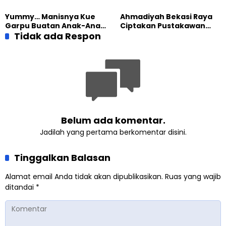
Peringatan Hari Lahir
Ucapkan Terima Kasih
Pancasila
Yummy… Manisnya Kue
Ahmadiyah Bekasi Raya
Garpu Buatan Anak-Anak
Ciptakan Pustakawan
Ahmadi Yogyakarta
Tidak ada Respon
Handal Lewat Pelatihan
Katalog
Belum ada komentar.
Jadilah yang pertama berkomentar disini.
Tinggalkan Balasan
Alamat email Anda tidak akan dipublikasikan.
Ruas yang wajib
ditandai
*