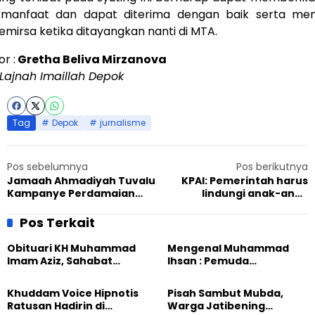
manfaat dan dapat diterima dengan baik serta meng
mirsa ketika ditayangkan nanti di MTA.
r :
Gretha Beliva Mirzanova
Lajnah Imaillah Depok
Tag
Depok
jurnalisme
Pos sebelumnya
Pos berikutnya
Jamaah Ahmadiyah Tuvalu
KPAI: Pemerintah harus
Kampanye Perdamaian
lindungi anak-anak
Lewat Siaran Radio
Ahmadiyah korban
pengusiran Bangka
Pos Terkait
Obituari KH Muhammad
Mengenal Muhammad
Imam Aziz, Sahabat
Ihsan : Pemuda
Intelektual Ahmadiyah
Ahmadiyah Yogya Peraih
yang Alim dan Bersahaja
Medali Perak Olimpiade
Khuddam Voice Hipnotis
Pisah Sambut Mubda,
Matematika
Ratusan Hadirin di
Warga Jatibening