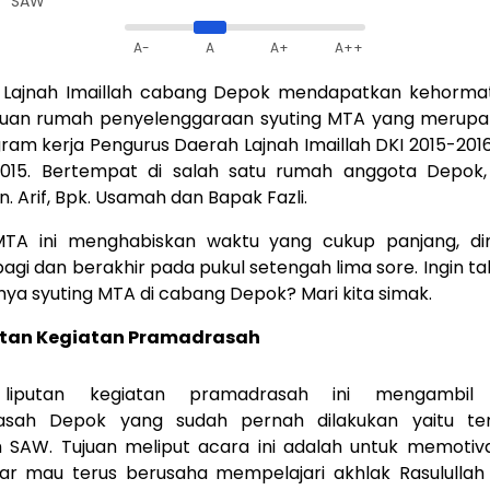
SAW
A-
A
A+
A++
Lajnah Imaillah cabang Depok mendapatkan kehorma
tuan rumah penyelenggaraan syuting MTA yang merupa
ram kerja Pengurus Daerah Lajnah Imaillah DKI 2015-2016
2015. Bertempat di salah satu rumah anggota Depok
n. Arif, Bpk. Usamah dan Bapak Fazli.
MTA ini menghabiskan waktu yang cukup panjang, di
agi dan berakhir pada pukul setengah lima sore. Ingin ta
nya syuting MTA di cabang Depok? Mari kita simak.
utan Kegiatan Pramadrasah
liputan kegiatan pramadrasah ini mengambil 
asah Depok yang sudah pernah dilakukan yaitu te
ah SAW. Tujuan meliput acara ini adalah untuk memotiv
ar mau terus berusaha mempelajari akhlak Rasululla