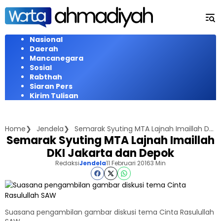
Langsung
ke
konten
Nasional
Daerah
Mancanegara
Sosial
Rabthah
Siaran Pers
Kirim Tulisan
Home
Jendela
Semarak Syuting MTA Lajnah Imaillah DKI Jakarta dan Depok
Semarak Syuting MTA Lajnah Imaillah
DKI Jakarta dan Depok
Redaksi
Jendela
11 Februari 2016
3 Min
Suasana pengambilan gambar diskusi tema Cinta Rasulullah