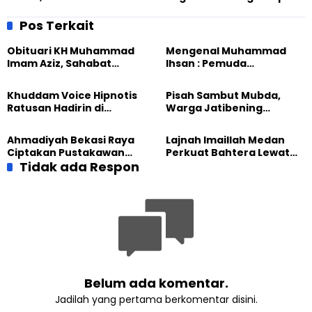
Kunjungan
Terima Kasih
Pos Terkait
Obituari KH Muhammad
Mengenal Muhammad
Imam Aziz, Sahabat
Ihsan : Pemuda
Intelektual Ahmadiyah
Ahmadiyah Yogya Peraih
yang Alim dan Bersahaja
Medali Perak Olimpiade
Khuddam Voice Hipnotis
Pisah Sambut Mubda,
Matematika
Ratusan Hadirin di
Warga Jatibening
Peringatan Hari Lahir
Ucapkan Terima Kasih
Pancasila
Ahmadiyah Bekasi Raya
Lajnah Imaillah Medan
Ciptakan Pustakawan
Perkuat Bahtera Lewat
Handal Lewat Pelatihan
Tidak ada Respon
Rishtanata
Katalog
Belum ada komentar.
Jadilah yang pertama berkomentar disini.