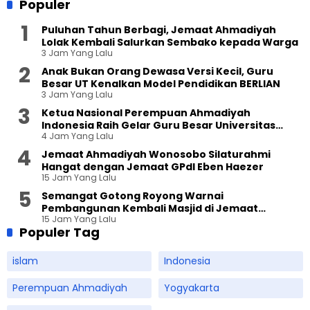
Populer
Puluhan Tahun Berbagi, Jemaat Ahmadiyah
Lolak Kembali Salurkan Sembako kepada Warga
3 Jam Yang Lalu
Anak Bukan Orang Dewasa Versi Kecil, Guru
Besar UT Kenalkan Model Pendidikan BERLIAN
3 Jam Yang Lalu
Ketua Nasional Perempuan Ahmadiyah
Indonesia Raih Gelar Guru Besar Universitas
4 Jam Yang Lalu
Terbuka
Jemaat Ahmadiyah Wonosobo Silaturahmi
Hangat dengan Jemaat GPdI Eben Haezer
15 Jam Yang Lalu
Semangat Gotong Royong Warnai
Pembangunan Kembali Masjid di Jemaat
15 Jam Yang Lalu
Ahmadiyah Sukapura
Populer Tag
islam
Indonesia
Perempuan Ahmadiyah
Yogyakarta