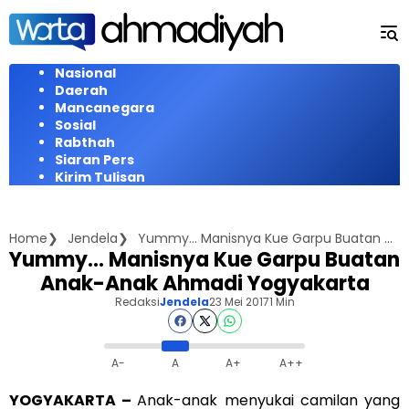
Langsung
ke
konten
Nasional
Daerah
Mancanegara
Sosial
Rabthah
Siaran Pers
Kirim Tulisan
Home
Jendela
Yummy... Manisnya Kue Garpu Buatan Anak-Anak Ahmadi Yogyakarta
Yummy… Manisnya Kue Garpu Buatan
Anak-Anak Ahmadi Yogyakarta
Redaksi
Jendela
23 Mei 2017
1 Min
A-
A
A+
A++
YOGYAKARTA –
Anak-anak menyukai camilan yang