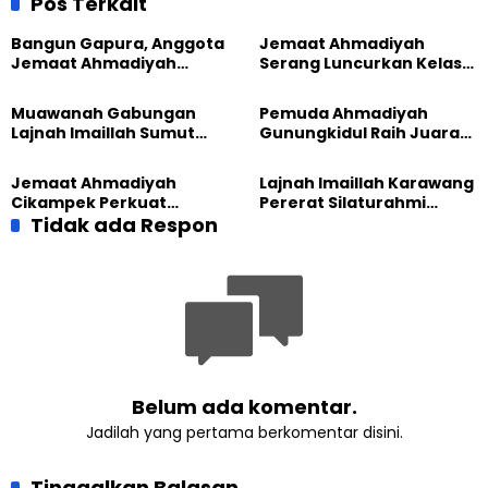
Pos Terkait
Bangun Gapura, Anggota
Jemaat Ahmadiyah
Jemaat Ahmadiyah
Serang Luncurkan Kelas
Madukara dan Warga
Tatar, Fokus Cetak
Sambut HUT RI ke-81
Generasi Unggul
Muawanah Gabungan
Pemuda Ahmadiyah
Lajnah Imaillah Sumut
Gunungkidul Raih Juara
Hadirkan Olahraga
Lomba Video Literasi 2026
hingga Edukasi Tangani
Jemaat Ahmadiyah
Lajnah Imaillah Karawang
Sampah
Cikampek Perkuat
Pererat Silaturahmi
Komitmen Bangun Masjid
Tidak ada Respon
dengan Warga Lewat
Lewat Pengajian
Masak Bersama
Gabungan
Belum ada komentar.
Jadilah yang pertama berkomentar disini.
Tinggalkan Balasan