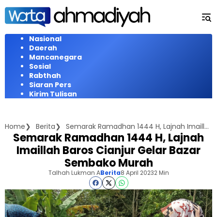
Langsung
ke
konten
Nasional
Daerah
Mancanegara
Sosial
Rabthah
Siaran Pers
Kirim Tulisan
Home
Berita
Semarak Ramadhan 1444 H, Lajnah Imaillah Baros Cianjur Gelar Bazar Sembako Murah
Semarak Ramadhan 1444 H, Lajnah
Imaillah Baros Cianjur Gelar Bazar
Sembako Murah
Talhah Lukman A
Berita
8 April 2023
2 Min