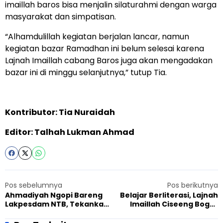
imaillah baros bisa menjalin silaturahmi dengan warga
masyarakat dan simpatisan.
“Alhamdulillah kegiatan berjalan lancar, namun
kegiatan bazar Ramadhan ini belum selesai karena
Lajnah Imaillah cabang Baros juga akan mengadakan
bazar ini di minggu selanjutnya,” tutup Tia.
Kontributor: Tia Nuraidah
Editor: Talhah Lukman Ahmad
Pos sebelumnya
Pos berikutnya
Ahmadiyah Ngopi Bareng
Belajar Berliterasi, Lajnah
Lakpesdam NTB, Tekankan
Imaillah Ciseeng Bogor
Pentingnya Kolaborasi
Buat Mind Map Buku
Ajaranku